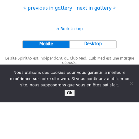
« previous in gallery
next in gallery »
Back to top
Mobile
Desktop
Le site Spirit45 est indépendant du Club Med. Club Med est une marque
déposée.
Nous utilisons des cookies pour vous garantir la meilleure
expérience sur notre site web. Si vous continuez à utiliser ce
site, nous supposerons que vous en êtes satisfait.
This site is protected by
wp-copyrightpro.com
Ok