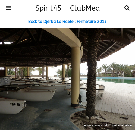
Spirit45 - ClubMed
Back to Djerba La Fidele : Fermeture 2013