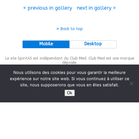
« previous in gallery
next in gallery »
Back to top
Mobile
Desktop
Le site Spirit45 est indépendant du Club Med. Club Med est une marque
déposée.
Nous utilisons des cookies pour vous garantir la meilleure
expérience sur notre site web. Si vous continuez à utiliser ce
site, nous supposerons que vous en êtes satisfait.
This site is protected by
wp-copyrightpro.com
Ok