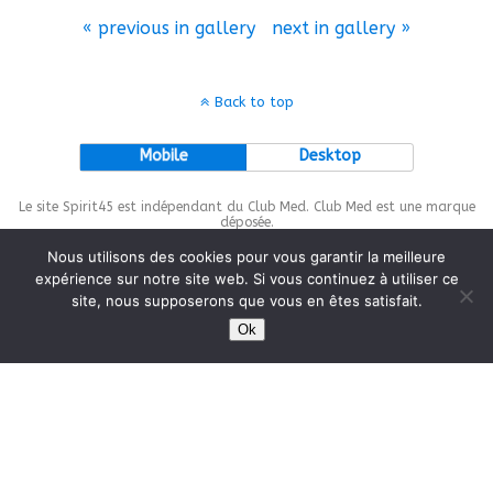
« previous in gallery
next in gallery »
Back to top
Mobile
Desktop
Le site Spirit45 est indépendant du Club Med. Club Med est une marque
déposée.
Nous utilisons des cookies pour vous garantir la meilleure
expérience sur notre site web. Si vous continuez à utiliser ce
site, nous supposerons que vous en êtes satisfait.
This site is protected by
wp-copyrightpro.com
Ok