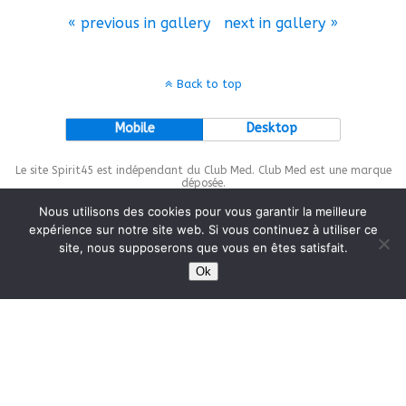
« previous in gallery
next in gallery »
Back to top
Mobile
Desktop
Le site Spirit45 est indépendant du Club Med. Club Med est une marque
déposée.
Nous utilisons des cookies pour vous garantir la meilleure
expérience sur notre site web. Si vous continuez à utiliser ce
site, nous supposerons que vous en êtes satisfait.
This site is protected by
wp-copyrightpro.com
Ok