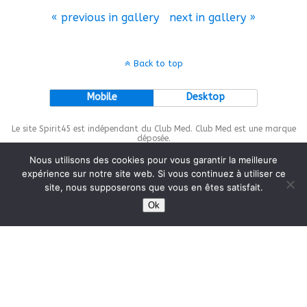
« previous in gallery
next in gallery »
Back to top
Mobile
Desktop
Le site Spirit45 est indépendant du Club Med. Club Med est une marque
déposée.
Nous utilisons des cookies pour vous garantir la meilleure
expérience sur notre site web. Si vous continuez à utiliser ce
site, nous supposerons que vous en êtes satisfait.
This site is protected by
wp-copyrightpro.com
Ok