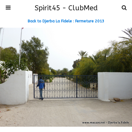
Spirit45 - ClubMed
Back to Djerba La Fidele : Fermeture 2013