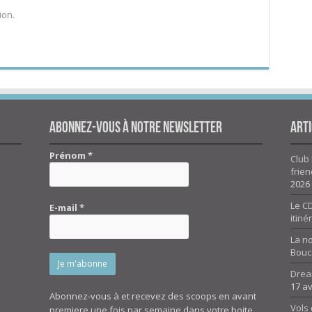
ion.
Abonnez-vous à notre newsletter
Arti
Prénom
*
Club 
frien
2026
Le CD
E-mail
*
itiné
La n
Bouc
Drea
17 av
Abonnez-vous à et recevez des scoops en avant
Vols 
premiere une fois par semaine dans votre boite.