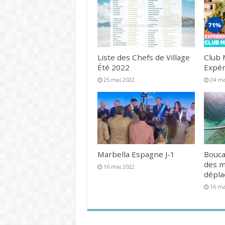
Liste des Chefs de Village
Club 
Été 2022
Expér
25 mai 2022
24 ma
Marbella Espagne J-1
Bouca
des 
16 mai 2022
dépl
16 ma