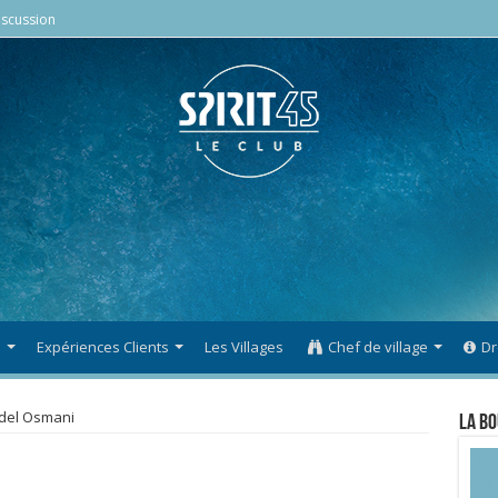
scussion
s
Expériences Clients
Les Villages
Chef de village
Dr
del Osmani
La Bo