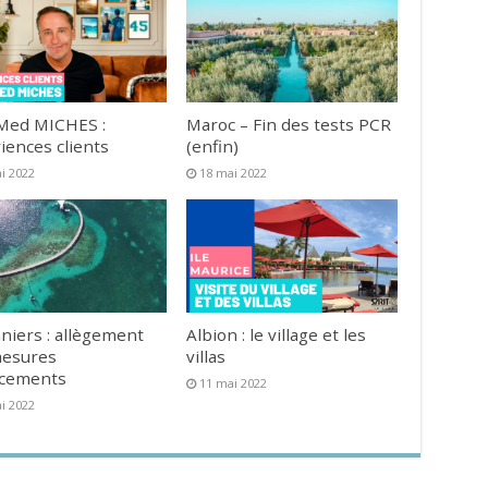
Med MICHES :
Maroc – Fin des tests PCR
iences clients
(enfin)
i 2022
18 mai 2022
niers : allègement
Albion : le village et les
mesures
villas
acements
11 mai 2022
i 2022