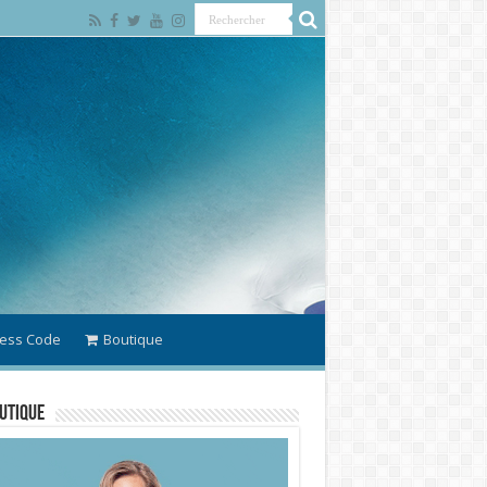
ess Code
Boutique
utique