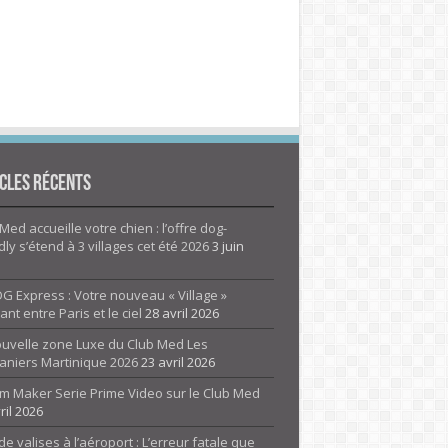
cles Récents
Med accueille votre chien : l’offre dog-
dly s’étend à 3 villages cet été 2026
3 juin
G Express : Votre nouveau « Village »
rant entre Paris et le ciel
28 avril 2026
ouvelle zone Luxe du Club Med Les
aniers Martinique 2026
23 avril 2026
m Maker Serie Prime Video sur le Club Med
ril 2026
de valises à l’aéroport : L’erreur fatale que