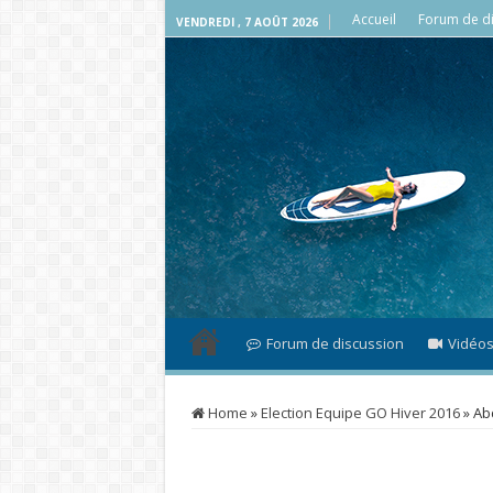
Accueil
Forum de di
VENDREDI , 7 AOÛT 2026
Forum de discussion
Vidéo
Home
»
Election Equipe GO Hiver 2016
»
Ab