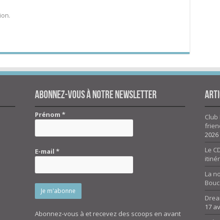
ion.
Abonnez-vous à notre newsletter
Arti
Prénom
*
Club 
frien
2026
Le CD
E-mail
*
itiné
La n
Bouc
Drea
17 av
Abonnez-vous à et recevez des scoops en avant