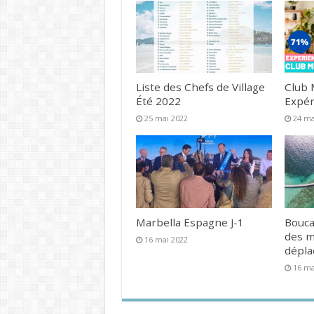
Liste des Chefs de Village
Club 
Été 2022
Expér
25 mai 2022
24 ma
Marbella Espagne J-1
Bouca
des 
16 mai 2022
dépl
16 ma