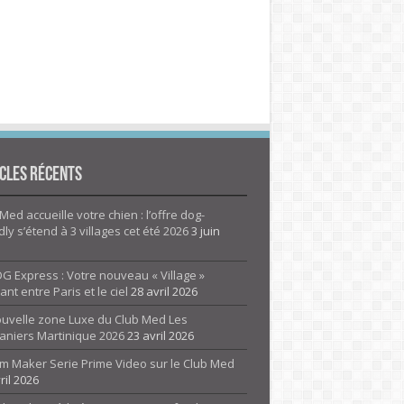
cles Récents
Med accueille votre chien : l’offre dog-
dly s’étend à 3 villages cet été 2026
3 juin
G Express : Votre nouveau « Village »
rant entre Paris et le ciel
28 avril 2026
ouvelle zone Luxe du Club Med Les
aniers Martinique 2026
23 avril 2026
m Maker Serie Prime Video sur le Club Med
ril 2026