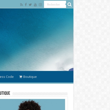
ess Code
Boutique
utique