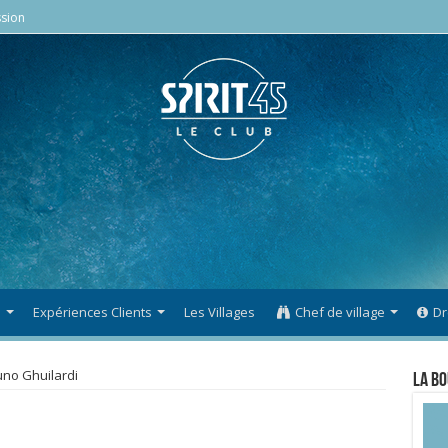
sion
s
Expériences Clients
Les Villages
Chef de village
Dr
uno Ghuilardi
La Bo