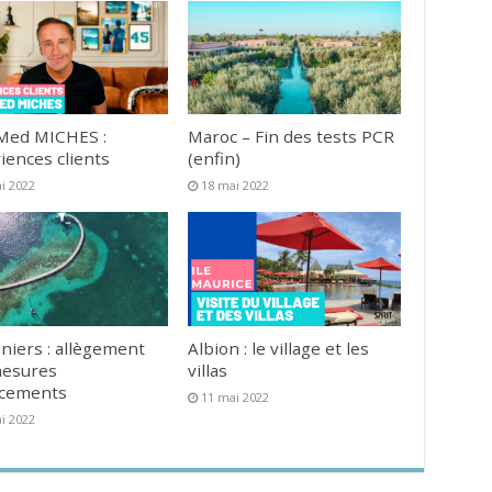
Med MICHES :
Maroc – Fin des tests PCR
iences clients
(enfin)
i 2022
18 mai 2022
niers : allègement
Albion : le village et les
mesures
villas
acements
11 mai 2022
i 2022