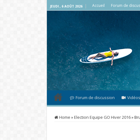
Accueil
Forum de discus
JEUDI , 6 AOÛT 2026
Forum de discussion
Vidéo
Home
»
Election Equipe GO Hiver 2016
»
Br