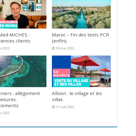
Med MICHES :
Maroc – Fin des tests PCR
iences clients
(enfin)
i 2022
18 mai 2022
niers : allègement
Albion : le village et les
mesures
villas
acements
11 mai 2022
i 2022