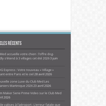
cles Récents
Med accueille votre chien : l’offre dog-
dly s’étend à 3 villages cet été 2026
3 juin
G Express : Votre nouveau « Village »
rant entre Paris et le ciel
28 avril 2026
ouvelle zone Luxe du Club Med Les
aniers Martinique 2026
23 avril 2026
m Maker Serie Prime Video sur le Club Med
ril 2026
de valises à l’aéroport : L’erreur fatale que