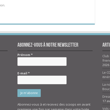
ion.
Abonnez-vous à notre newsletter
Arti
Prénom
*
Club 
frien
2026
Le CD
E-mail
*
itiné
La n
Bouc
Drea
17 av
Abonnez-vous à et recevez des scoops en avant
Vols 
premiere une fois par semaine dans votre boite.