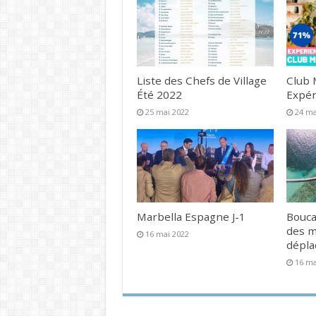
Liste des Chefs de Village
Club 
Été 2022
Expér
25 mai 2022
24 ma
Marbella Espagne J-1
Bouca
des 
16 mai 2022
dépl
16 ma