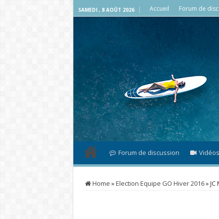
Accueil
Forum de disc
SAMEDI , 8 AOÛT 2026
Forum de discussion
Vidéo
Home
»
Election Equipe GO Hiver 2016
»
JC