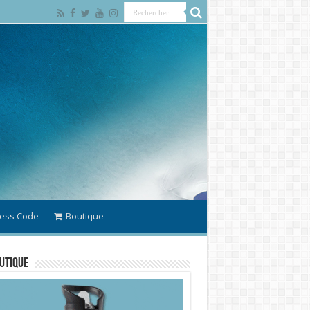
ess Code
Boutique
utique