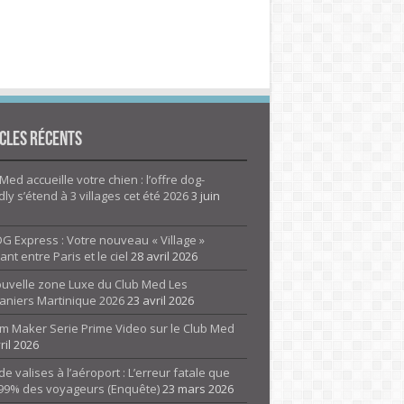
cles Récents
Med accueille votre chien : l’offre dog-
dly s’étend à 3 villages cet été 2026
3 juin
G Express : Votre nouveau « Village »
rant entre Paris et le ciel
28 avril 2026
ouvelle zone Luxe du Club Med Les
aniers Martinique 2026
23 avril 2026
m Maker Serie Prime Video sur le Club Med
ril 2026
de valises à l’aéroport : L’erreur fatale que
 99% des voyageurs (Enquête)
23 mars 2026