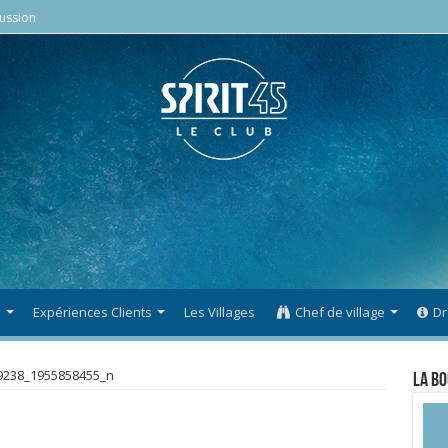
ussion
s
Expériences Clients
Les Villages
Chef de village
Dr
9238_1955858455_n
La Bo