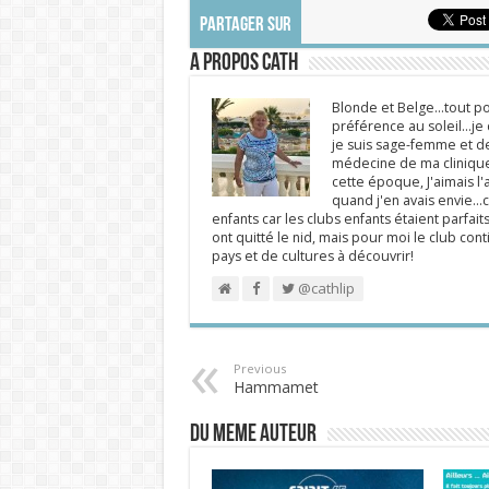
PARTAGER SUR
A propos Cath
Blonde et Belge...tout po
préférence au soleil...j
je suis sage-femme et d
médecine de ma clinique.
cette époque, J'aimais l'a
quand j'en avais envie...c
enfants car les clubs enfants étaient parfait
ont quitté le nid, mais pour moi le club cont
pays et de cultures à découvrir!
@cathlip
Previous
Hammamet
DU MEME AUTEUR