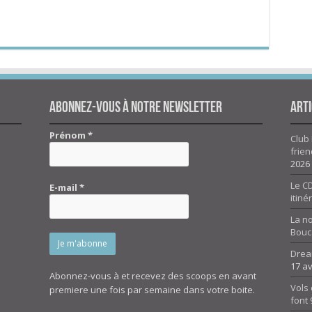
Abonnez-vous à notre newsletter
Arti
Prénom
*
Club 
frien
2026
Le CD
E-mail
*
itiné
La n
Bouc
Drea
17 av
Abonnez-vous à et recevez des scoops en avant
Vols 
premiere une fois par semaine dans votre boite.
font