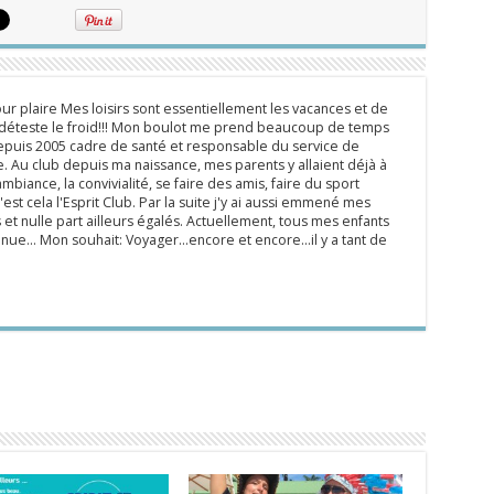
ur plaire Mes loisirs sont essentiellement les vacances et de
e déteste le froid!!! Mon boulot me prend beaucoup de temps
epuis 2005 cadre de santé et responsable du service de
 Au club depuis ma naissance, mes parents y allaient déjà à
mbiance, la convivialité, se faire des amis, faire du sport
'est cela l'Esprit Club. Par la suite j'y ai aussi emmené mes
s et nulle part ailleurs égalés. Actuellement, tous mes enfants
inue... Mon souhait: Voyager...encore et encore...il y a tant de