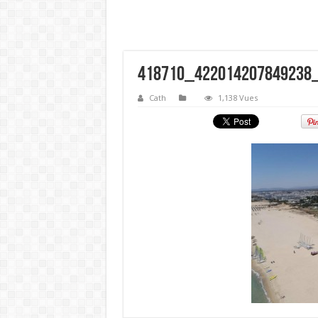
418710_422014207849238
Cath
1,138 Vues