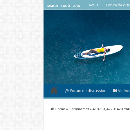
Accueil
Forum de disc
SAMEDI , 8 AOÛT 2026
Forum de discussion
Vidéo
Home
»
Hammamet
»
418710_42201420784