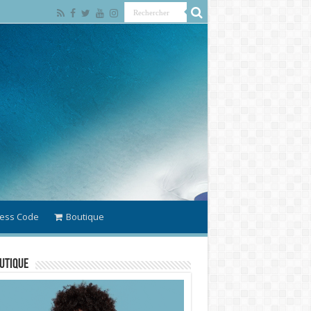
ess Code
Boutique
utique