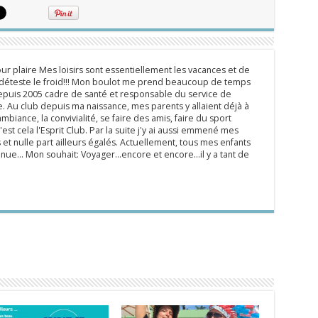
ur plaire Mes loisirs sont essentiellement les vacances et de
e déteste le froid!!! Mon boulot me prend beaucoup de temps
epuis 2005 cadre de santé et responsable du service de
 Au club depuis ma naissance, mes parents y allaient déjà à
mbiance, la convivialité, se faire des amis, faire du sport
'est cela l'Esprit Club. Par la suite j'y ai aussi emmené mes
s et nulle part ailleurs égalés. Actuellement, tous mes enfants
inue... Mon souhait: Voyager...encore et encore...il y a tant de