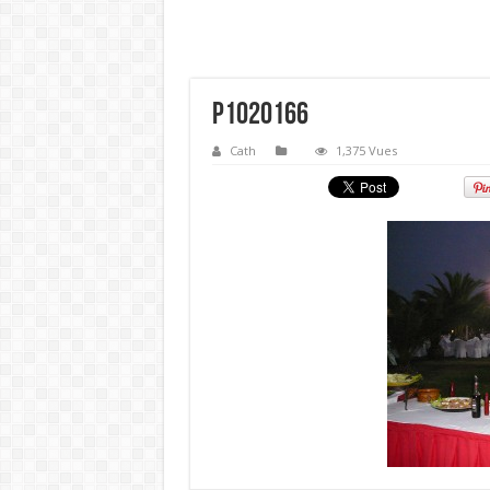
P1020166
Cath
1,375 Vues