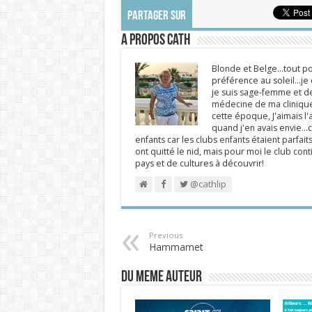
PARTAGER SUR
A propos Cath
Blonde et Belge...tout po
préférence au soleil...j
je suis sage-femme et d
médecine de ma clinique.
cette époque, J'aimais l'a
quand j'en avais envie...c
enfants car les clubs enfants étaient parfait
ont quitté le nid, mais pour moi le club cont
pays et de cultures à découvrir!
@cathlip
Previous
Hammamet
DU MEME AUTEUR