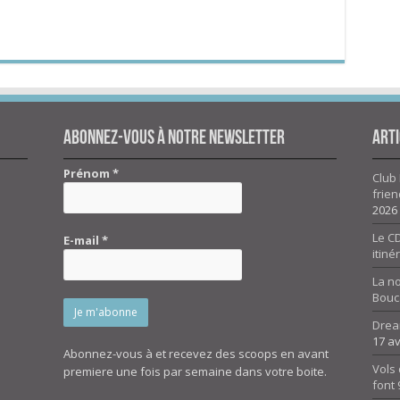
Abonnez-vous à notre newsletter
Arti
Prénom
*
Club 
frien
2026
Le CD
E-mail
*
itiné
La n
Bouc
Drea
17 av
Abonnez-vous à et recevez des scoops en avant
Vols 
premiere une fois par semaine dans votre boite.
font