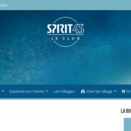
sion
s
Expériences Clients
Les Villages
Chef de village
Dr
La Bo