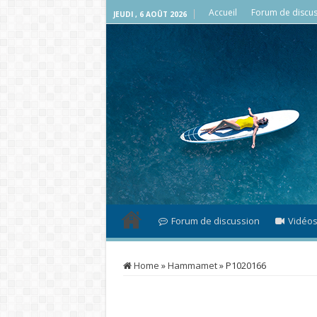
Accueil
Forum de discus
JEUDI , 6 AOÛT 2026
Forum de discussion
Vidéo
Home
»
Hammamet
»
P1020166