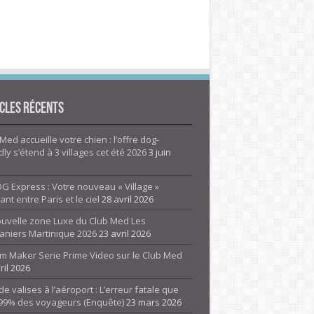
cles Récents
Med accueille votre chien : l’offre dog-
dly s’étend à 3 villages cet été 2026
3 juin
G Express : Votre nouveau « Village »
rant entre Paris et le ciel
28 avril 2026
ouvelle zone Luxe du Club Med Les
aniers Martinique 2026
23 avril 2026
m Maker Serie Prime Video sur le Club Med
ril 2026
de valises à l’aéroport : L’erreur fatale que
 99% des voyageurs (Enquête)
23 mars 2026