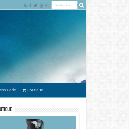
ess Code
Boutique
utique