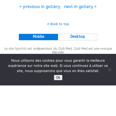
« previous in gallery
next in gallery »
Back to top
Mobile
Desktop
Le site Spirit45 est indépendant du Club Med. Club Med est une marque
déposée.
Nous utilisons des cookies pour vous garantir la meilleure
expérience sur notre site web. Si vous continuez à utiliser ce
site, nous supposerons que vous en êtes satisfait.
This site is protected by
wp-copyrightpro.com
Ok