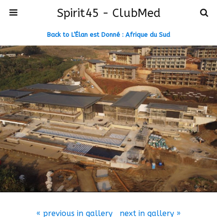
Spirit45 - ClubMed
Back to L’Élan est Donné : Afrique du Sud
« previous in gallery
next in gallery »