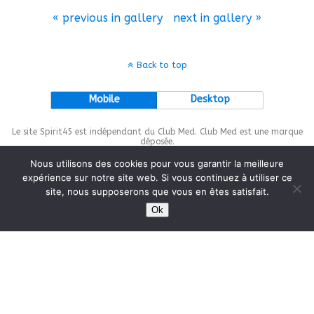
« previous in gallery
next in gallery »
Back to top
Mobile
Desktop
Le site Spirit45 est indépendant du Club Med. Club Med est une marque
déposée.
Nous utilisons des cookies pour vous garantir la meilleure
expérience sur notre site web. Si vous continuez à utiliser ce
site, nous supposerons que vous en êtes satisfait.
This site is protected by
wp-copyrightpro.com
Ok