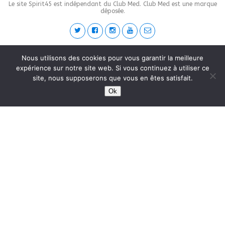
Le site Spirit45 est indépendant du Club Med. Club Med est une marque
déposée.
This site is protected by
wp-copyrightpro.com
Nous utilisons des cookies pour vous garantir la meilleure
expérience sur notre site web. Si vous continuez à utiliser ce
site, nous supposerons que vous en êtes satisfait.
Ok