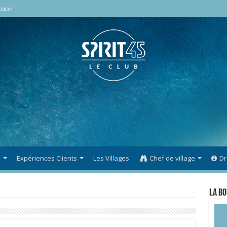
sion
s
Expériences Clients
Les Villages
Chef de village
Dr
La Bo