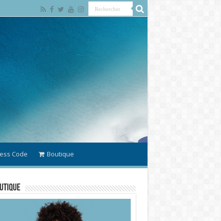
ess Code
Boutique
utique