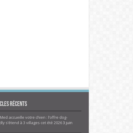
cles Récents
Med accueille votre chien : l’offre dog-
dly s’étend à 3 villages cet été 2026
3 juin