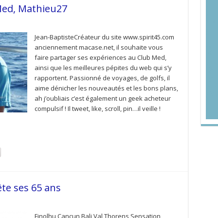
Med, Mathieu27
Jean-BaptisteCréateur du site www.spirit45.com
anciennement macase.net, il souhaite vous
faire partager ses expériences au Club Med,
ainsi que les meilleures pépites du web qui s’y
rapportent. Passionné de voyages, de golfs, il
aime dénicher les nouveautés et les bons plans,
ah j’oubliais c’est également un geek acheteur
compulsif ! Il tweet, like, scroll, pin…il veille !
ête ses 65 ans
Finolhu Cancun Bali Val Thorens Sensation