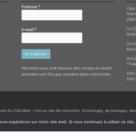
Prénom
*
Club 
frien
2026
Le CD
E-mail
*
itiné
La n
Bouc
Drea
17 av
Abonnez-vous à et recevez des scoops en avant
Vols 
premiere une fois par semaine dans votre boite.
font
dant du Club Med : c'est un site de rencontre, d'échanges, de partages, d
irit 45 et son forum ne sont pas liés au ClubMed et la marque citée est la
eure expérience sur notre site web. Si vous continuez à utiliser ce sit
es images de fond de page de cette page d'accueil sont la propriétés de la