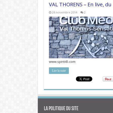
VAL THORENS – En live, du
28 novembre 2014
2
www.spirit45.com
Lire la suite
La politique du site