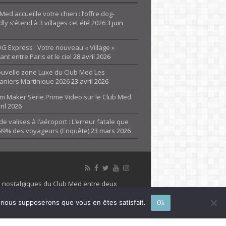
Med accueille votre chien : l’offre dog-
dly s’étend à 3 villages cet été 2026
3 juin
G Express : Votre nouveau « Village »
rant entre Paris et le ciel
28 avril 2026
ouvelle zone Luxe du Club Med Les
aniers Martinique 2026
23 avril 2026
m Maker Serie Prime Video sur le Club Med
ril 2026
de valises à l’aéroport : L’erreur fatale que
 99% des voyageurs (Enquête)
23 mars 2026
es nostalgiques du Club Med entre deux
 propriété de son détenteur respectif. Le site
e, nous supposerons que vous en êtes satisfait.
Ok
 marque Club Med, Tous droits réservés - 2026