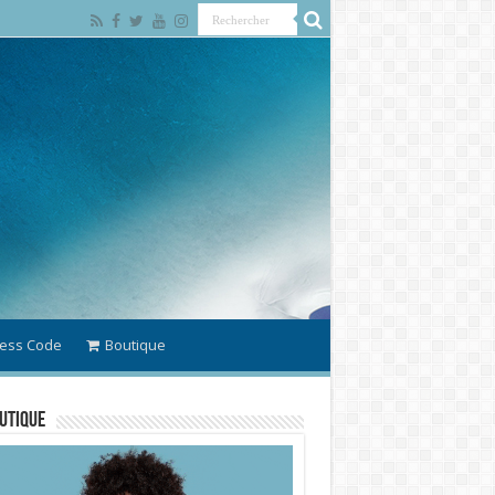
ess Code
Boutique
utique