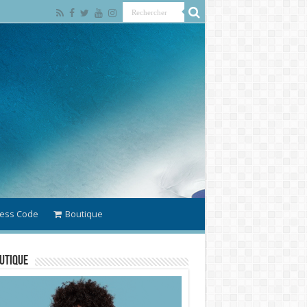
ess Code
Boutique
utique