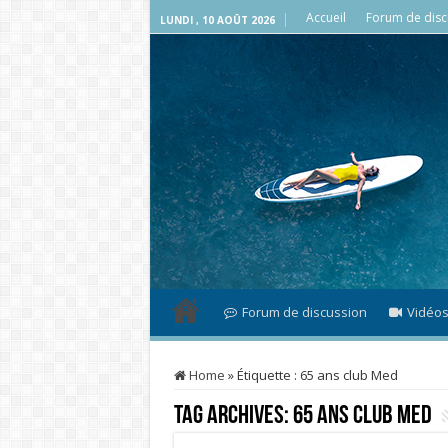
Accueil
Forum de disc
LUNDI , 10 AOÛT 2026
Forum de discussion
Vidéo
Home
»
Étiquette :
65 ans club Med
Tag Archives:
65 ans club Med