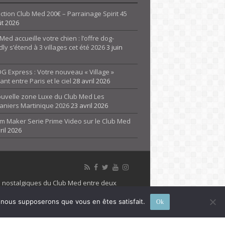
tion Club Med 200€ – Parrainage Spirit 45
ût 2026
Med accueille votre chien : l’offre dog-
dly s’étend à 3 villages cet été 2026
3 juin
G Express : Votre nouveau « Village »
rant entre Paris et le ciel
28 avril 2026
ouvelle zone Luxe du Club Med Les
aniers Martinique 2026
23 avril 2026
m Maker Serie Prime Video sur le Club Med
ril 2026
es nostalgiques du Club Med entre deux
 propriété de son détenteur respectif. Le site
e, nous supposerons que vous en êtes satisfait.
Ok
 marque Club Med, Tous droits réservés - 2026