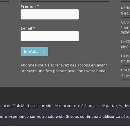
Prénom
*
Réduc
9 ao
Club 
frien
E-mail
*
2026
Le CD
itiné
La n
Bouc
Abonnez-vous à et recevez des scoops en avant
Drea
premiere une fois par semaine dans votre boite.
17 av
dant du Club Med : c'est un site de rencontre, d'échanges, de partages, d
irit 45 et son forum ne sont pas liés au ClubMed et la marque citée est la
eure expérience sur notre site web. Si vous continuez à utiliser ce sit
es images de fond de page de cette page d'accueil sont la propriétés de la