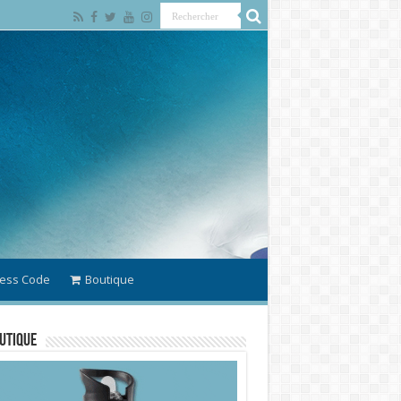
ess Code
Boutique
utique