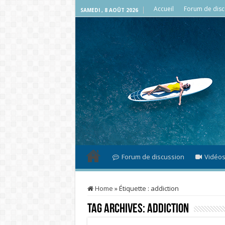
Accueil
Forum de disc
SAMEDI , 8 AOÛT 2026
Forum de discussion
Vidéo
Home
»
Étiquette :
addiction
Tag Archives:
addiction