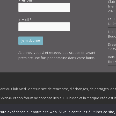
Prénom
*
Club 
frien
2026
Le CD
E-mail
*
itiné
La n
Bouc
Drea
17 av
Abonnez-vous à et recevez des scoops en avant
Vols 
premiere une fois par semaine dans votre boite.
font
dant du Club Med : c'est un site de rencontre, d'échanges, de partages, d
irit 45 et son forum ne sont pas liés au ClubMed et la marque citée est la
es images de fond de page de cette page d'accueil sont la propriétés de la
eure expérience sur notre site web. Si vous continuez à utiliser ce sit