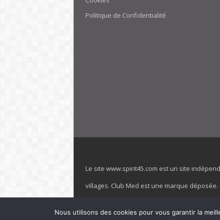
Cookies
Politique de Confidentialité
Le site www.spirit45.com est un site indépen
villages. Club Med est une marque déposée. Sp
officiel de la marque est : www.clubmed.fr L
Nous utilisons des cookies pour vous garantir la meill