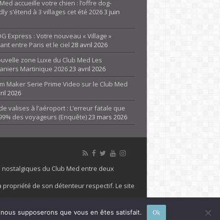
Med accueille votre chien : l’offre dog-
dly s’étend à 3 villages cet été 2026
3 juin
G Express : Votre nouveau « Village »
rant entre Paris et le ciel
28 avril 2026
ouvelle zone Luxe du Club Med Les
aniers Martinique 2026
23 avril 2026
m Maker Serie Prime Video sur le Club Med
ril 2026
de valises à l’aéroport : L’erreur fatale que
 99% des voyageurs (Enquête)
23 mars 2026
es nostalgiques du Club Med entre deux
 propriété de son détenteur respectif. Le site
 marque Club Med, Tous droits réservés - 2026
e, nous supposerons que vous en êtes satisfait.
Ok