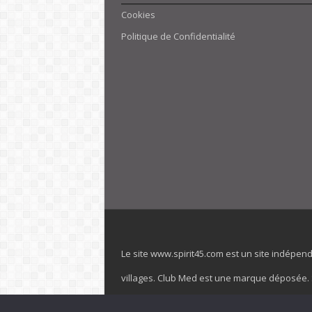
Cookies
Politique de Confidentialité
Le site www.spirit45.com est un site indépen
villages. Club Med est une marque déposée. Sp
officiel de la marque est : www.clubmed.fr L