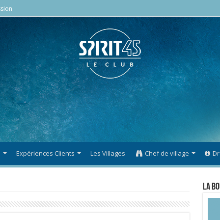
sion
s
Expériences Clients
Les Villages
Chef de village
Dr
La Bo