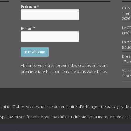
Prénom
*
Club 
frien
2026
Le CD
E-mail
*
itiné
La n
Bouc
Drea
17 av
Abonnez-vous à et recevez des scoops en avant
Vols 
premiere une fois par semaine dans votre boite.
font
dant du Club Med : c'est un site de rencontre, d'échanges, de partages, d
irit 45 et son forum ne sont pas liés au ClubMed et la marque citée est la
es images de fond de page de cette page d'accueil sont la propriétés de la