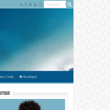
ess Code
Boutique
utique