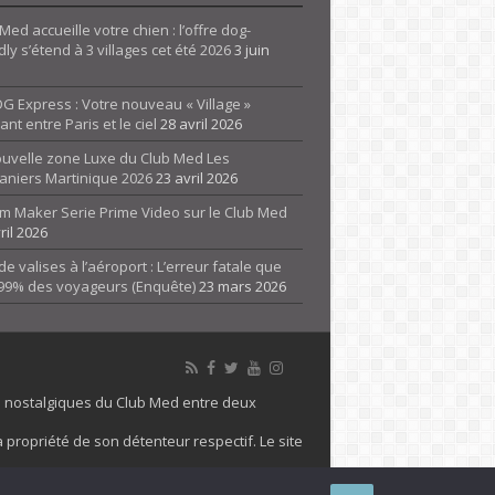
Med accueille votre chien : l’offre dog-
dly s’étend à 3 villages cet été 2026
3 juin
G Express : Votre nouveau « Village »
rant entre Paris et le ciel
28 avril 2026
ouvelle zone Luxe du Club Med Les
aniers Martinique 2026
23 avril 2026
m Maker Serie Prime Video sur le Club Med
ril 2026
de valises à l’aéroport : L’erreur fatale que
 99% des voyageurs (Enquête)
23 mars 2026
es nostalgiques du Club Med entre deux
 propriété de son détenteur respectif. Le site
 marque Club Med, Tous droits réservés - 2026