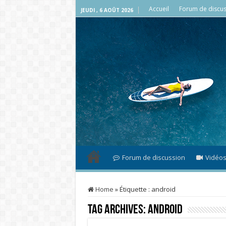
Accueil
Forum de discus
JEUDI , 6 AOÛT 2026
Forum de discussion
Vidéo
Home
»
Étiquette :
android
Tag Archives:
android