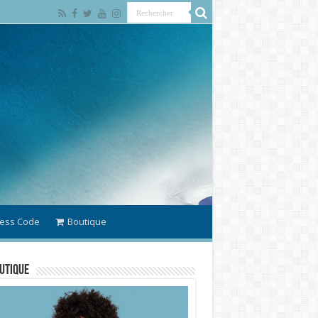
ess Code
Boutique
utique