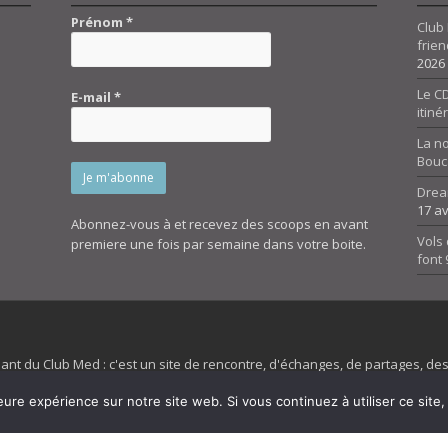
Prénom
*
Club 
frien
2026
Le CD
E-mail
*
itiné
La n
Bouc
Drea
17 av
Abonnez-vous à et recevez des scoops en avant
Vols 
premiere une fois par semaine dans votre boite.
font
dant du Club Med : c'est un site de rencontre, d'échanges, de partages, d
irit 45 et son forum ne sont pas liés au ClubMed et la marque citée est la
eure expérience sur notre site web. Si vous continuez à utiliser ce sit
es images de fond de page de cette page d'accueil sont la propriétés de la