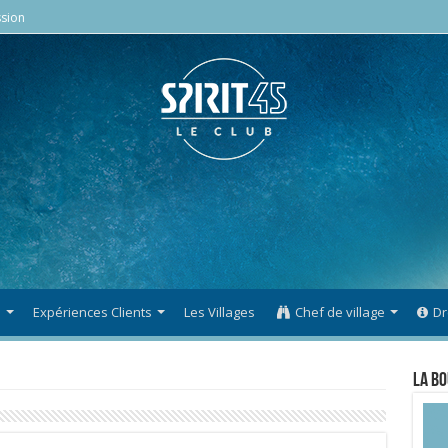
sion
s
Expériences Clients
Les Villages
Chef de village
Dr
La Bo