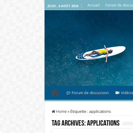
Accueil
Forum de discus
JEUDI , 6 AOÛT 2026
Forum de discussion
Vidéo
Home
»
Étiquette :
applications
Tag Archives:
applications