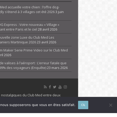
Med accueille votre chien : l’offre dog-
dly s’étend à 3 villages cet été 2026
3 juin
G Express : Votre nouveau « Village »
rant entre Paris et le ciel
28 avril 2026
ouvelle zone Luxe du Club Med Les
aniers Martinique 2026
23 avril 2026
m Maker Serie Prime Video sur le Club Med
ril 2026
de valises à l’aéroport : L’erreur fatale que
 99% des voyageurs (Enquête)
23 mars 2026
es nostalgiques du Club Med entre deux
 propriété de son détenteur respectif. Le site
e, nous supposerons que vous en êtes satisfait.
Ok
 marque Club Med, Tous droits réservés - 2026