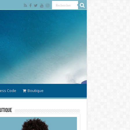
ess Code
Boutique
utique