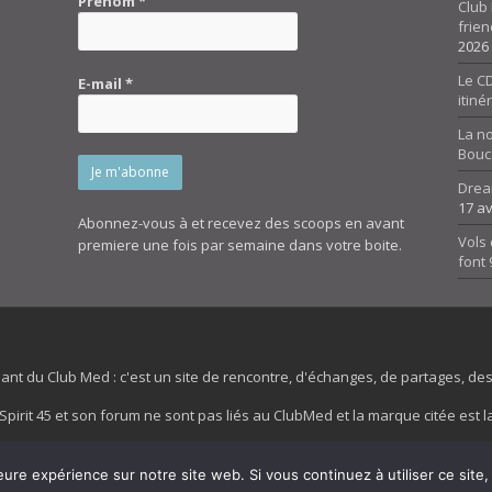
Prénom
*
Club 
frien
2026
Le CD
E-mail
*
itiné
La n
Bouc
Drea
17 av
Abonnez-vous à et recevez des scoops en avant
Vols 
premiere une fois par semaine dans votre boite.
font
dant du Club Med : c'est un site de rencontre, d'échanges, de partages, d
irit 45 et son forum ne sont pas liés au ClubMed et la marque citée est la
es images de fond de page de cette page d'accueil sont la propriétés de la
eure expérience sur notre site web. Si vous continuez à utiliser ce sit