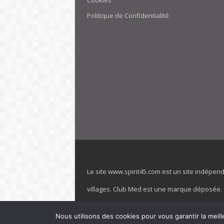
Cookies
Politique de Confidentialité
Le site www.spirit45.com est un site indépen
villages. Club Med est une marque déposée. Sp
officiel de la marque est : www.clubmed.fr L
Nous utilisons des cookies pour vous garantir la meill