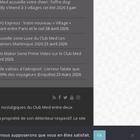
Med accueille votre chien : l’offre dog-
dly s’étend à 3 villages cet été 2026
3 juin
G Express : Votre nouveau « Village »
rant entre Paris et le ciel
28 avril 2026
ouvelle zone Luxe du Club Med Les
aniers Martinique 2026
23 avril 2026
m Maker Serie Prime Video sur le Club Med
ril 2026
de valises à l’aéroport : L’erreur fatale que
 99% des voyageurs (Enquête)
23 mars 2026
es nostalgiques du Club Med entre deux
 propriété de son détenteur respectif. Le site
 marque Club Med, Tous droits réservés - 2026
e, nous supposerons que vous en êtes satisfait.
Ok