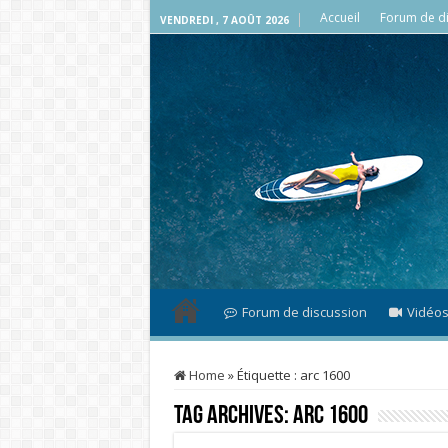
Accueil
Forum de di
VENDREDI , 7 AOÛT 2026
Forum de discussion
Vidéo
Home
»
Étiquette :
arc 1600
Tag Archives:
arc 1600