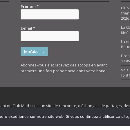
Prénom
*
Club 
frien
2026
Le CD
E-mail
*
itiné
La n
Bouc
Drea
17 av
Abonnez-vous à et recevez des scoops en avant
Vols 
premiere une fois par semaine dans votre boite.
font
dant du Club Med : c'est un site de rencontre, d'échanges, de partages, d
irit 45 et son forum ne sont pas liés au ClubMed et la marque citée est la
eure expérience sur notre site web. Si vous continuez à utiliser ce sit
es images de fond de page de cette page d'accueil sont la propriétés de la