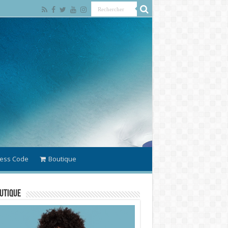
ess Code
Boutique
utique