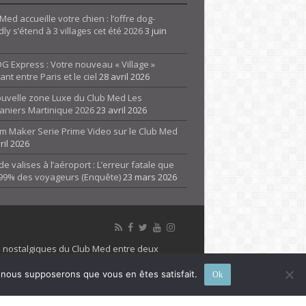
Med accueille votre chien : l’offre dog-
dly s’étend à 3 villages cet été 2026
3 juin
G Express : Votre nouveau « Village »
rant entre Paris et le ciel
28 avril 2026
ouvelle zone Luxe du Club Med Les
aniers Martinique 2026
23 avril 2026
m Maker Serie Prime Video sur le Club Med
ril 2026
de valises à l’aéroport : L’erreur fatale que
 99% des voyageurs (Enquête)
23 mars 2026
es nostalgiques du Club Med entre deux
 propriété de son détenteur respectif. Le site
e, nous supposerons que vous en êtes satisfait.
Ok
 marque Club Med, Tous droits réservés - 2026