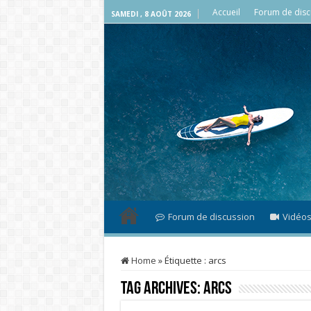
Accueil
Forum de disc
SAMEDI , 8 AOÛT 2026
Forum de discussion
Vidéo
Home
»
Étiquette :
arcs
Tag Archives:
arcs