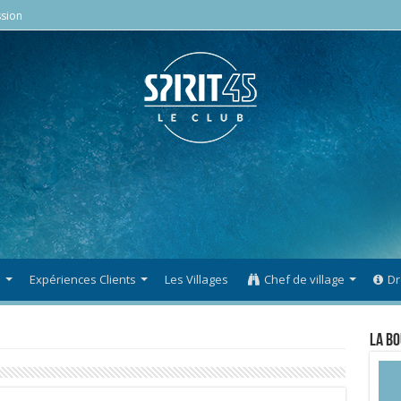
sion
s
Expériences Clients
Les Villages
Chef de village
Dr
La Bo