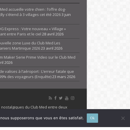
Med accueille votre chien : l’offre dog-
dly s’étend à 3 villages cet été 2026
3 juin
G Express : Votre nouveau « Village »
rant entre Paris et le ciel
28 avril 2026
ouvelle zone Luxe du Club Med Les
aniers Martinique 2026
23 avril 2026
m Maker Serie Prime Video sur le Club Med
ril 2026
de valises à l’aéroport : L’erreur fatale que
 99% des voyageurs (Enquête)
23 mars 2026
es nostalgiques du Club Med entre deux
 propriété de son détenteur respectif. Le site
e, nous supposerons que vous en êtes satisfait.
Ok
 marque Club Med, Tous droits réservés - 2026