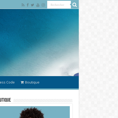
ess Code
Boutique
utique