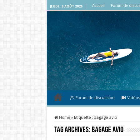
Accueil
Forum de discus
JEUDI , 6 AOÛT 2026
Forum de discussion
Vidéo
Home
»
Étiquette :
bagage avio
Tag Archives:
bagage avio