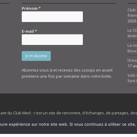
Prénom
*
Club 
frien
2026
Le CD
E-mail
*
itiné
La n
Bouc
Drea
17 av
Abonnez-vous à et recevez des scoops en avant
Vols 
premiere une fois par semaine dans votre boite.
font
dant du Club Med : c'est un site de rencontre, d'échanges, de partages, d
irit 45 et son forum ne sont pas liés au ClubMed et la marque citée est la
eure expérience sur notre site web. Si vous continuez à utiliser ce sit
es images de fond de page de cette page d'accueil sont la propriétés de la