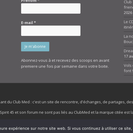
Prénom
*
Club 
frien
2026
Le CD
E-mail
*
itiné
La n
Bouc
Drea
17 av
Abonnez-vous à et recevez des scoops en avant
Vols 
premiere une fois par semaine dans votre boite.
font
dant du Club Med : c'est un site de rencontre, d'échanges, de partages, d
irit 45 et son forum ne sont pas liés au ClubMed et la marque citée est la
es images de fond de page de cette page d'accueil sont la propriétés de la
eure expérience sur notre site web. Si vous continuez à utiliser ce sit