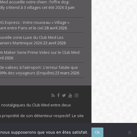
Med accueille votre chien : l’offre dog-
dly s’étend à 3 villages cet été 2026
3 juin
G Express : Votre nouveau « Village »
rant entre Paris et le ciel
28 avril 2026
ouvelle zone Luxe du Club Med Les
aniers Martinique 2026
23 avril 2026
m Maker Serie Prime Video sur le Club Med
ril 2026
de valises à l’aéroport : L’erreur fatale que
 99% des voyageurs (Enquête)
23 mars 2026
es nostalgiques du Club Med entre deux
 propriété de son détenteur respectif. Le site
 marque Club Med, Tous droits réservés - 2026
e, nous supposerons que vous en êtes satisfait.
Ok