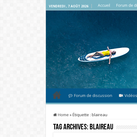
Accueil
Forum de di
VENDREDI , 7 AOÛT 2026
Forum de discussion
Vidéo
Home
»
Étiquette :
blaireau
Tag Archives:
blaireau