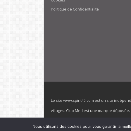
Cookies
Politique de Confidentialité
Le site www.spirit45.com est un site indépen
villages. Club Med est une marque déposée. Sp
officiel de la marque est : www.clubmed.fr L
Nous utilisons des cookies pour vous garantir la meill