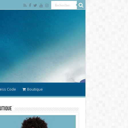
ess Code
Boutique
utique