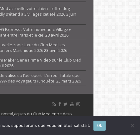
Med accueille votre chien : l’offre dog-
dly s’étend à 3 villages cet été 2026
3 juin
G Express : Votre nouveau « Village »
rant entre Paris et le ciel
28 avril 2026
ouvelle zone Luxe du Club Med Les
aniers Martinique 2026
23 avril 2026
m Maker Serie Prime Video sur le Club Med
ril 2026
de valises à l’aéroport : L’erreur fatale que
 99% des voyageurs (Enquête)
23 mars 2026
es nostalgiques du Club Med entre deux
 propriété de son détenteur respectif. Le site
e, nous supposerons que vous en êtes satisfait.
Ok
 marque Club Med, Tous droits réservés - 2026