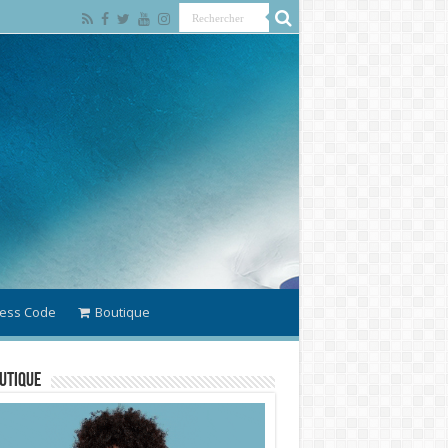
ess Code
Boutique
utique