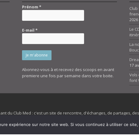
Prénom
*
Club 
frien
2026
Le CD
E-mail
*
itiné
La n
Bouc
Drea
17 av
Abonnez-vous à et recevez des scoops en avant
Vols 
premiere une fois par semaine dans votre boite.
font
dant du Club Med : c'est un site de rencontre, d'échanges, de partages, d
irit 45 et son forum ne sont pas liés au ClubMed et la marque citée est la
eure expérience sur notre site web. Si vous continuez à utiliser ce sit
es images de fond de page de cette page d'accueil sont la propriétés de la