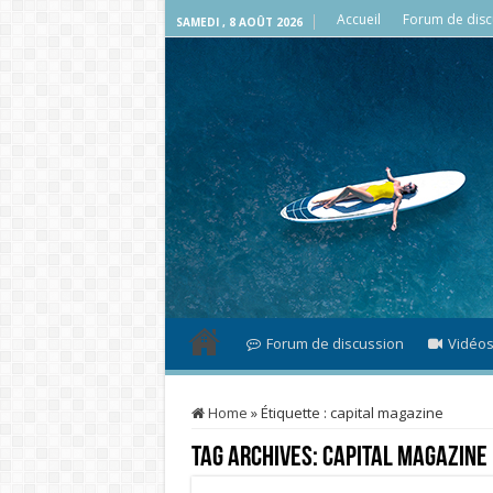
Accueil
Forum de disc
SAMEDI , 8 AOÛT 2026
Forum de discussion
Vidéo
Home
»
Étiquette :
capital magazine
Tag Archives:
capital magazine