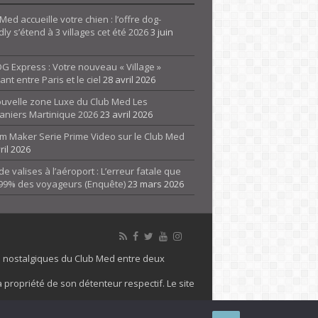
Med accueille votre chien : l’offre dog-
dly s’étend à 3 villages cet été 2026
3 juin
G Express : Votre nouveau « Village »
rant entre Paris et le ciel
28 avril 2026
ouvelle zone Luxe du Club Med Les
aniers Martinique 2026
23 avril 2026
m Maker Serie Prime Video sur le Club Med
ril 2026
de valises à l’aéroport : L’erreur fatale que
 99% des voyageurs (Enquête)
23 mars 2026
es nostalgiques du Club Med entre deux
 propriété de son détenteur respectif. Le site
 marque Club Med, Tous droits réservés - 2026