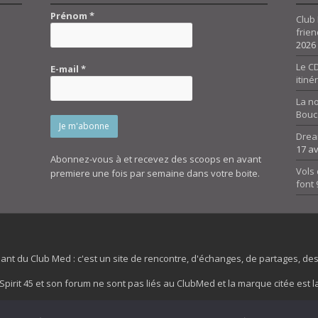
Prénom
*
Club 
frien
2026
Le CD
E-mail
*
itiné
La n
Bouc
Drea
17 av
Abonnez-vous à et recevez des scoops en avant
Vols 
premiere une fois par semaine dans votre boite.
font
dant du Club Med : c'est un site de rencontre, d'échanges, de partages, d
irit 45 et son forum ne sont pas liés au ClubMed et la marque citée est la
es images de fond de page de cette page d'accueil sont la propriétés de la