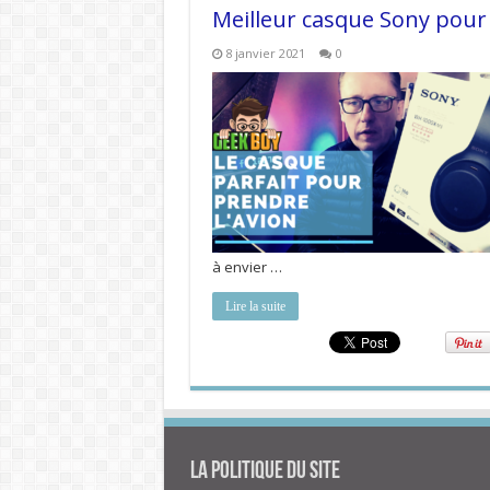
Meilleur casque Sony pour 
8 janvier 2021
0
à envier …
Lire la suite
La politique du site