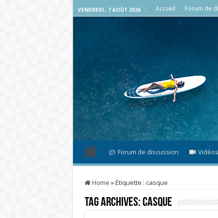
Accueil
Forum de di
VENDREDI , 7 AOÛT 2026
Forum de discussion
Vidéo
Home
»
Étiquette :
casque
Tag Archives:
casque