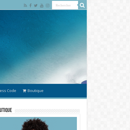
ess Code
Boutique
utique