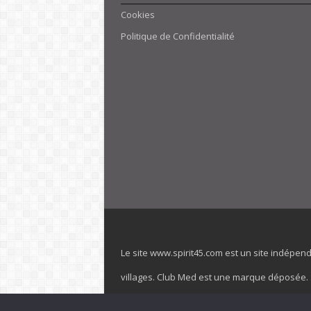
Cookies
Politique de Confidentialité
Le site www.spirit45.com est un site indépen
villages. Club Med est une marque déposée. Sp
officiel de la marque est : www.clubmed.fr L