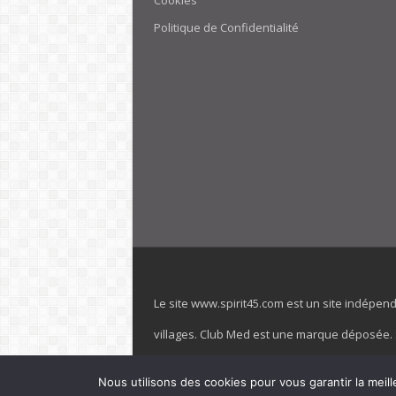
Cookies
Politique de Confidentialité
Le site www.spirit45.com est un site indépen
villages. Club Med est une marque déposée. Sp
officiel de la marque est : www.clubmed.fr L
Nous utilisons des cookies pour vous garantir la meill