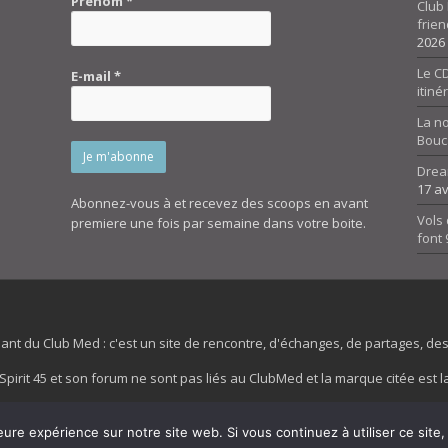
Prénom
*
Club 
frien
2026
Le CD
E-mail
*
itiné
La n
Bouc
Drea
17 av
Abonnez-vous à et recevez des scoops en avant
Vols 
premiere une fois par semaine dans votre boite.
font
dant du Club Med : c'est un site de rencontre, d'échanges, de partages, d
irit 45 et son forum ne sont pas liés au ClubMed et la marque citée est la
es images de fond de page de cette page d'accueil sont la propriétés de la
eure expérience sur notre site web. Si vous continuez à utiliser ce sit