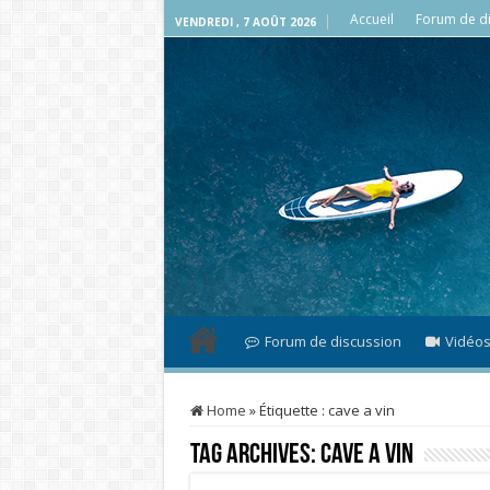
Accueil
Forum de di
VENDREDI , 7 AOÛT 2026
Forum de discussion
Vidéo
Home
»
Étiquette :
cave a vin
Tag Archives:
cave a vin