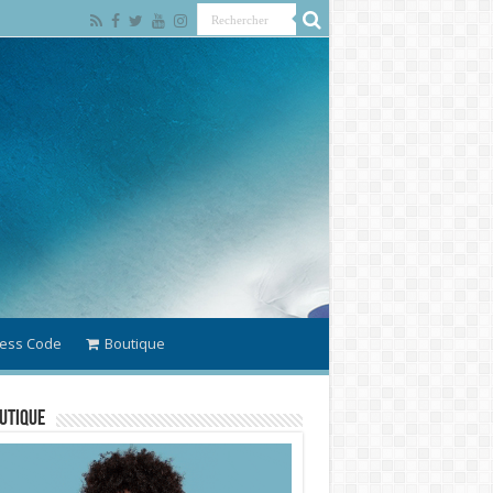
ess Code
Boutique
utique