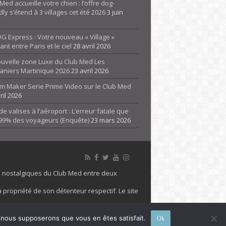
Med accueille votre chien : l’offre dog-
dly s’étend à 3 villages cet été 2026
3 juin
G Express : Votre nouveau « Village »
rant entre Paris et le ciel
28 avril 2026
ouvelle zone Luxe du Club Med Les
aniers Martinique 2026
23 avril 2026
m Maker Serie Prime Video sur le Club Med
ril 2026
de valises à l’aéroport : L’erreur fatale que
 99% des voyageurs (Enquête)
23 mars 2026
es nostalgiques du Club Med entre deux
 propriété de son détenteur respectif. Le site
 marque Club Med, Tous droits réservés - 2026
e, nous supposerons que vous en êtes satisfait.
Ok