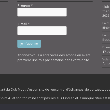
Prénom
*
Club 
frien
2026
Le CD
E-mail
*
itiné
La n
Bouc
Drea
17 av
Abonnez-vous à et recevez des scoops en avant
Vols 
premiere une fois par semaine dans votre boite.
font
dant du Club Med : c'est un site de rencontre, d'échanges, de partages, d
irit 45 et son forum ne sont pas liés au ClubMed et la marque citée est la
es images de fond de page de cette page d'accueil sont la propriétés de la