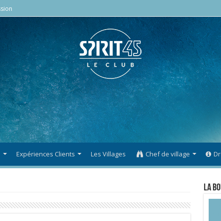
sion
s
Expériences Clients
Les Villages
Chef de village
Dr
La Bo