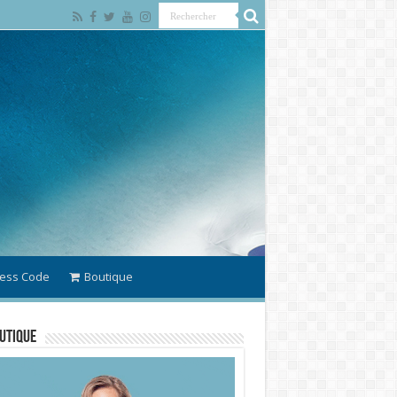
ess Code
Boutique
utique