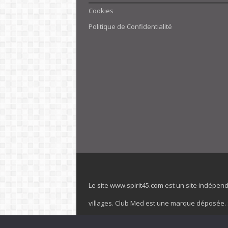
Cookies
Politique de Confidentialité
Le site www.spirit45.com est un site indépen
villages. Club Med est une marque déposée. Sp
officiel de la marque est : www.clubmed.fr L