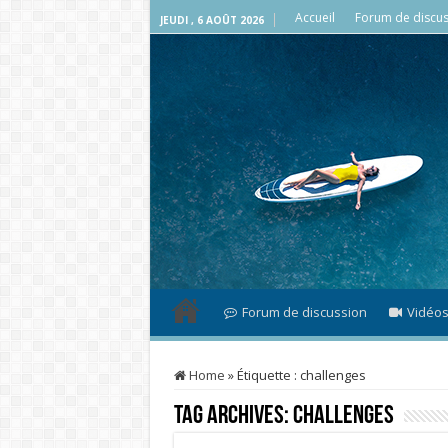
Accueil
Forum de discus
JEUDI , 6 AOÛT 2026
Forum de discussion
Vidéo
Home
»
Étiquette :
challenges
Tag Archives:
challenges