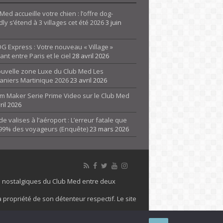
Med accueille votre chien : l’offre dog-
dly s’étend à 3 villages cet été 2026
3 juin
G Express : Votre nouveau « Village »
rant entre Paris et le ciel
28 avril 2026
ouvelle zone Luxe du Club Med Les
aniers Martinique 2026
23 avril 2026
m Maker Serie Prime Video sur le Club Med
ril 2026
de valises à l’aéroport : L’erreur fatale que
 99% des voyageurs (Enquête)
23 mars 2026
es nostalgiques du Club Med entre deux
 propriété de son détenteur respectif. Le site
 marque Club Med, Tous droits réservés - 2026