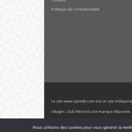
Cookies
Politique de Confidentialité
Le site www.spirit45.com est un site indépen
villages. Club Med est une marque déposée. Sp
officiel de la marque est : www.clubmed.fr L
Nous utilisons des cookies pour vous garantir la meill