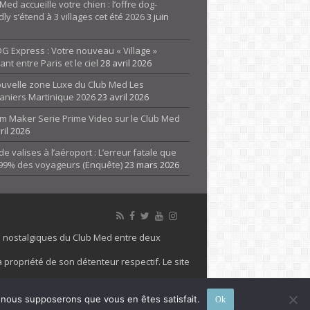
Med accueille votre chien : l’offre dog-
dly s’étend à 3 villages cet été 2026
3 juin
G Express : Votre nouveau « Village »
rant entre Paris et le ciel
28 avril 2026
ouvelle zone Luxe du Club Med Les
aniers Martinique 2026
23 avril 2026
m Maker Serie Prime Video sur le Club Med
ril 2026
de valises à l’aéroport : L’erreur fatale que
 99% des voyageurs (Enquête)
23 mars 2026
es nostalgiques du Club Med entre deux
 propriété de son détenteur respectif. Le site
 marque Club Med, Tous droits réservés - 2026
e, nous supposerons que vous en êtes satisfait.
Ok