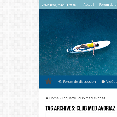
Accueil
Forum de di
VENDREDI , 7 AOÛT 2026
Forum de discussion
Vidéo
Home
»
Étiquette :
club med Avoriaz
Tag Archives:
club med Avoriaz