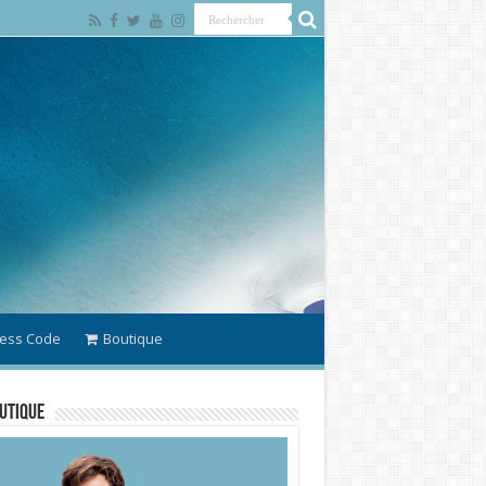
ess Code
Boutique
utique