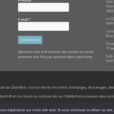
Prénom
*
Club 
frien
2026
Le CD
E-mail
*
itiné
La n
Bouc
Drea
17 av
Abonnez-vous à et recevez des scoops en avant
Vols 
premiere une fois par semaine dans votre boite.
font
dant du Club Med : c'est un site de rencontre, d'échanges, de partages, d
irit 45 et son forum ne sont pas liés au ClubMed et la marque citée est la
es images de fond de page de cette page d'accueil sont la propriétés de la
eure expérience sur notre site web. Si vous continuez à utiliser ce sit