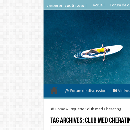
Accueil
Forum de di
VENDREDI , 7 AOÛT 2026
Forum de discussion
Vidéo
Home
»
Étiquette :
club med Cherating
Tag Archives:
club med Cherati