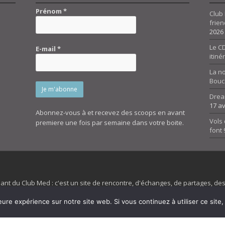
Prénom
*
Club 
frien
2026
Le CD
E-mail
*
itiné
La n
Bouc
Drea
17 av
Abonnez-vous à et recevez des scoops en avant
Vols 
premiere une fois par semaine dans votre boite.
font
dant du Club Med : c'est un site de rencontre, d'échanges, de partages, d
irit 45 et son forum ne sont pas liés au ClubMed et la marque citée est la
eure expérience sur notre site web. Si vous continuez à utiliser ce sit
es images de fond de page de cette page d'accueil sont la propriétés de la