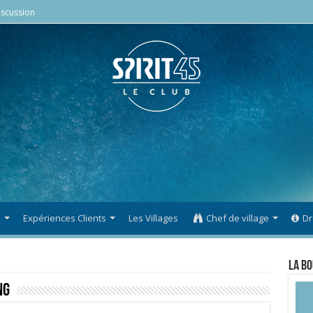
scussion
s
Expériences Clients
Les Villages
Chef de village
Dr
La Bo
ng