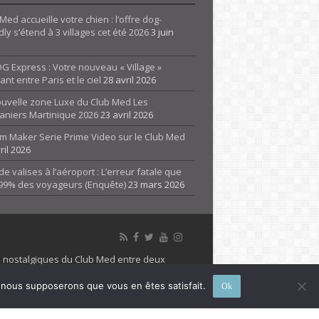
Med accueille votre chien : l’offre dog-
dly s’étend à 3 villages cet été 2026
3 juin
G Express : Votre nouveau « Village »
rant entre Paris et le ciel
28 avril 2026
ouvelle zone Luxe du Club Med Les
aniers Martinique 2026
23 avril 2026
m Maker Serie Prime Video sur le Club Med
ril 2026
de valises à l’aéroport : L’erreur fatale que
 99% des voyageurs (Enquête)
23 mars 2026
es nostalgiques du Club Med entre deux
 propriété de son détenteur respectif. Le site
e, nous supposerons que vous en êtes satisfait.
Ok
 marque Club Med, Tous droits réservés - 2026