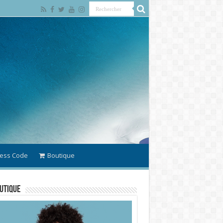
ess Code
Boutique
utique