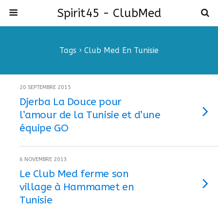
Spirit45 - ClubMed
Tags › Club Med En Tunisie
20 SEPTEMBRE 2015
Djerba La Douce pour
l’amour de la Tunisie et d’une
équipe GO
6 NOVEMBRE 2013
Le Club Med ferme son
village à Hammamet en
Tunisie