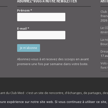
Abonnez-vous à notre newsletter
Arti
Prénom
*
Club 
frien
2026
Le CD
E-mail
*
itiné
La n
Bouc
Drea
17 av
Abonnez-vous à et recevez des scoops en avant
Vols 
premiere une fois par semaine dans votre boite.
font
dant du Club Med : c'est un site de rencontre, d'échanges, de partages, d
irit 45 et son forum ne sont pas liés au ClubMed et la marque citée est la
eure expérience sur notre site web. Si vous continuez à utiliser ce sit