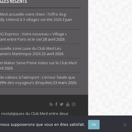
cles Récents
Med accueille votre chien : l’offre dog-
dly s’étend à 3 villages cet été 2026
3 juin
G Express : Votre nouveau « Village »
rant entre Paris et le ciel
28 avril 2026
ouvelle zone Luxe du Club Med Les
aniers Martinique 2026
23 avril 2026
m Maker Serie Prime Video sur le Club Med
ril 2026
de valises à l’aéroport : L’erreur fatale que
 99% des voyageurs (Enquête)
23 mars 2026
es nostalgiques du Club Med entre deux
 propriété de son détenteur respectif. Le site
e, nous supposerons que vous en êtes satisfait.
Ok