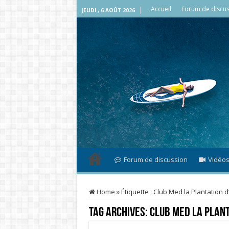
Accueil
Forum de discus
JEUDI , 6 AOÛT 2026
Forum de discussion
Vidéo
Home
»
Étiquette :
Club Med la Plantation d
Tag Archives:
Club Med la Plant