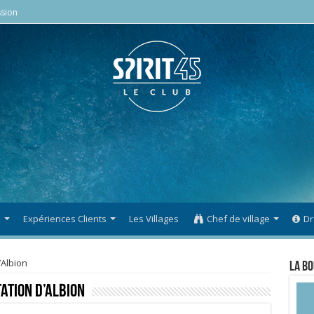
sion
s
Expériences Clients
Les Villages
Chef de village
Dr
’Albion
La Bo
ation d’Albion