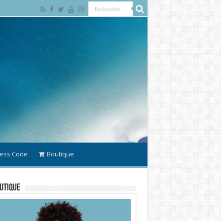
ess Code
Boutique
utique