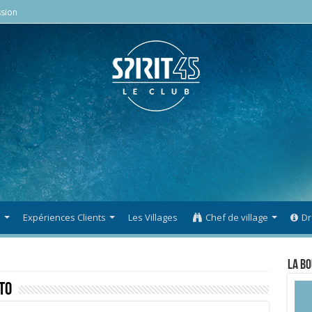
sion
s
Expériences Clients
Les Villages
Chef de village
Dr
La Bo
to