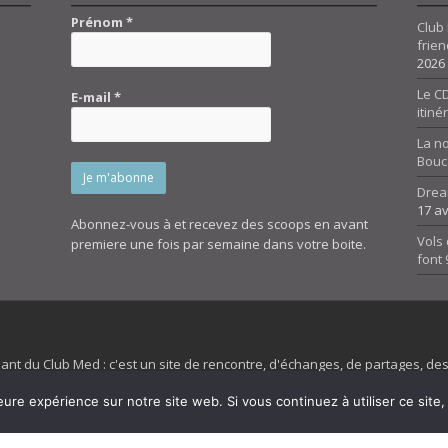
Prénom
*
Club 
frien
2026
Le CD
E-mail
*
itiné
La n
Bouc
Drea
17 av
Abonnez-vous à et recevez des scoops en avant
Vols 
premiere une fois par semaine dans votre boite.
font
dant du Club Med : c'est un site de rencontre, d'échanges, de partages, d
irit 45 et son forum ne sont pas liés au ClubMed et la marque citée est la
eure expérience sur notre site web. Si vous continuez à utiliser ce sit
es images de fond de page de cette page d'accueil sont la propriétés de la