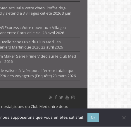
Med accueille votre chien : l’offre dog-
dly s’étend à 3 villages cet été 2026
3 juin
G Express : Votre nouveau « Village »
rant entre Paris et le ciel
28 avril 2026
ouvelle zone Luxe du Club Med Les
aniers Martinique 2026
23 avril 2026
m Maker Serie Prime Video sur le Club Med
ril 2026
de valises à l’aéroport : L’erreur fatale que
 99% des voyageurs (Enquête)
23 mars 2026
es nostalgiques du Club Med entre deux
 propriété de son détenteur respectif. Le site
e, nous supposerons que vous en êtes satisfait.
Ok
 marque Club Med, Tous droits réservés - 2026