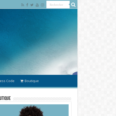
ess Code
Boutique
utique