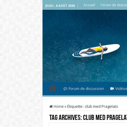
Accueil
Forum de discus
JEUDI , 6 AOÛT 2026
Forum de discussion
Vidéo
Home
»
Étiquette :
club med Pragelato
Tag Archives:
club med Pragela