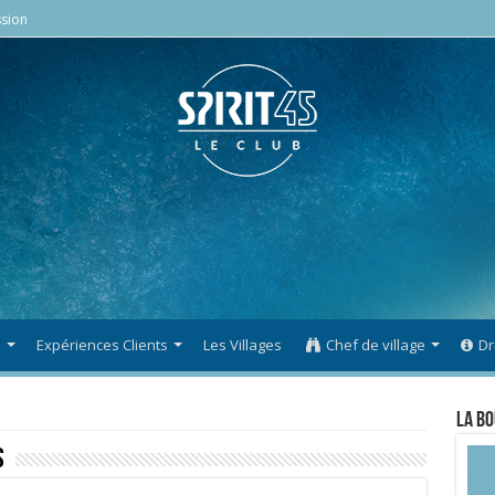
sion
s
Expériences Clients
Les Villages
Chef de village
Dr
La Bo
s