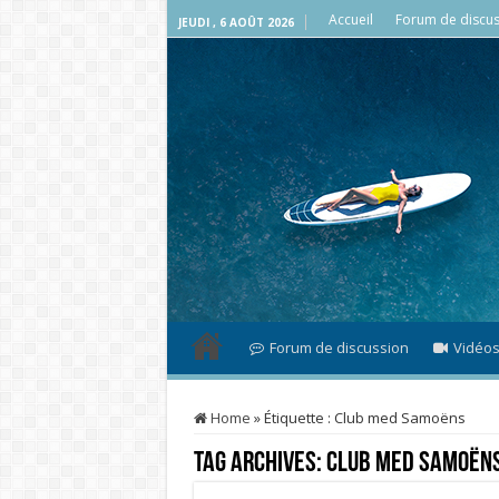
Accueil
Forum de discus
JEUDI , 6 AOÛT 2026
Forum de discussion
Vidéo
Home
»
Étiquette :
Club med Samoëns
Tag Archives:
Club med Samoën