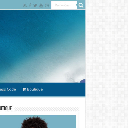
ess Code
Boutique
utique