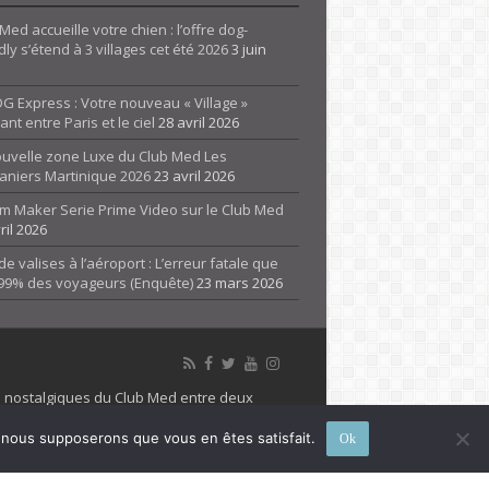
Med accueille votre chien : l’offre dog-
dly s’étend à 3 villages cet été 2026
3 juin
G Express : Votre nouveau « Village »
rant entre Paris et le ciel
28 avril 2026
ouvelle zone Luxe du Club Med Les
aniers Martinique 2026
23 avril 2026
m Maker Serie Prime Video sur le Club Med
ril 2026
de valises à l’aéroport : L’erreur fatale que
 99% des voyageurs (Enquête)
23 mars 2026
es nostalgiques du Club Med entre deux
 propriété de son détenteur respectif. Le site
e, nous supposerons que vous en êtes satisfait.
Ok
 marque Club Med, Tous droits réservés - 2026