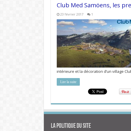
Club Med Samöens, les pr
23 février 2017
1
intérieure et la décoration d’un village C
Lire la suite
La politique du site