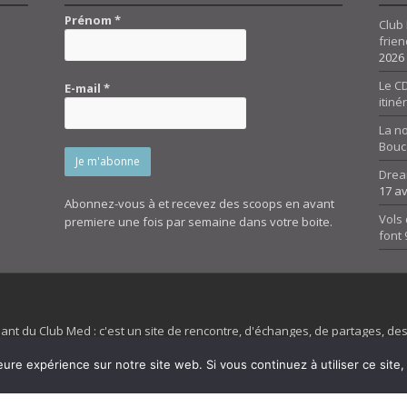
Prénom
*
Club 
frien
2026
Le CD
E-mail
*
itiné
La n
Bouc
Drea
17 av
Abonnez-vous à et recevez des scoops en avant
Vols 
premiere une fois par semaine dans votre boite.
font
dant du Club Med : c'est un site de rencontre, d'échanges, de partages, d
irit 45 et son forum ne sont pas liés au ClubMed et la marque citée est la
eure expérience sur notre site web. Si vous continuez à utiliser ce sit
es images de fond de page de cette page d'accueil sont la propriétés de la