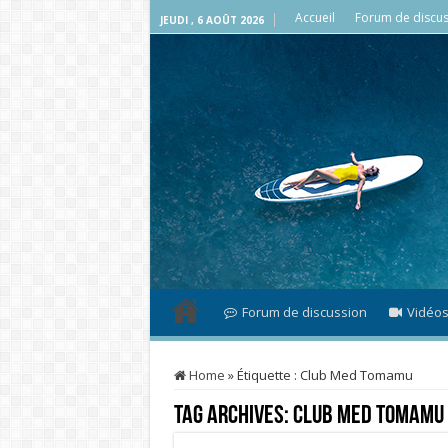
Accueil
Forum de discus
JEUDI , 6 AOÛT 2026
Forum de discussion
Vidéo
Home
»
Étiquette :
Club Med Tomamu
Tag Archives:
Club Med Tomamu