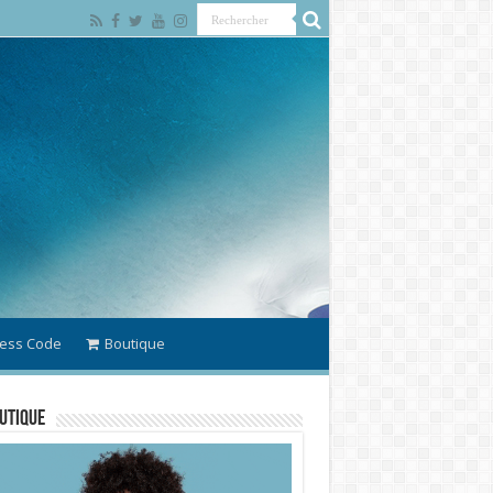
ess Code
Boutique
utique