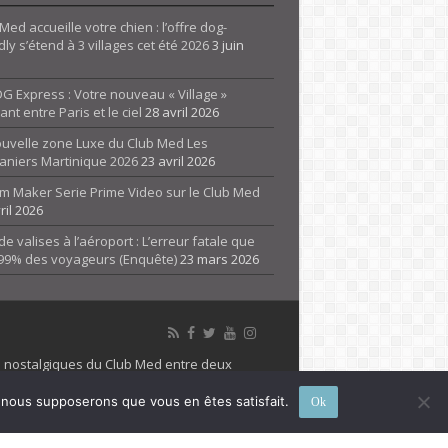
Med accueille votre chien : l’offre dog-
dly s’étend à 3 villages cet été 2026
3 juin
G Express : Votre nouveau « Village »
rant entre Paris et le ciel
28 avril 2026
ouvelle zone Luxe du Club Med Les
aniers Martinique 2026
23 avril 2026
m Maker Serie Prime Video sur le Club Med
ril 2026
de valises à l’aéroport : L’erreur fatale que
 99% des voyageurs (Enquête)
23 mars 2026
es nostalgiques du Club Med entre deux
 propriété de son détenteur respectif. Le site
e, nous supposerons que vous en êtes satisfait.
Ok
 marque Club Med, Tous droits réservés - 2026