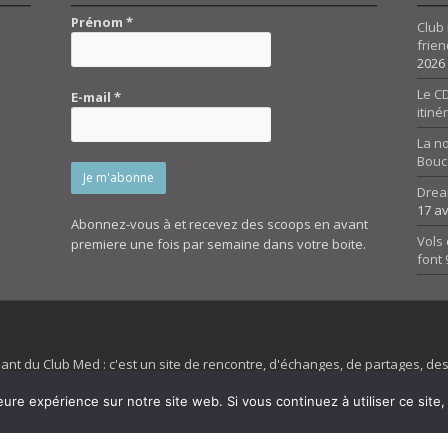
Prénom
*
Club 
frien
2026
Le CD
E-mail
*
itiné
La n
Bouc
Drea
17 av
Abonnez-vous à et recevez des scoops en avant
Vols 
premiere une fois par semaine dans votre boite.
font
dant du Club Med : c'est un site de rencontre, d'échanges, de partages, d
irit 45 et son forum ne sont pas liés au ClubMed et la marque citée est la
eure expérience sur notre site web. Si vous continuez à utiliser ce sit
es images de fond de page de cette page d'accueil sont la propriétés de la