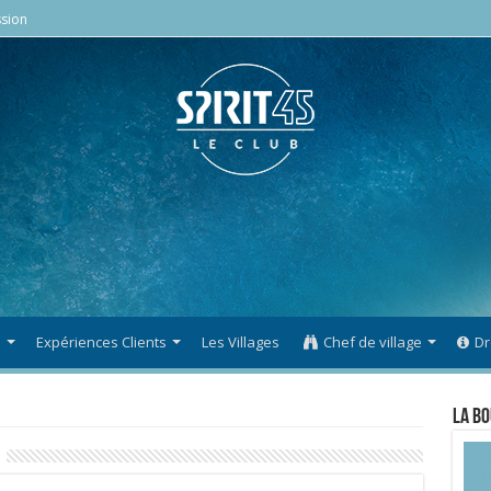
sion
s
Expériences Clients
Les Villages
Chef de village
Dr
La Bo