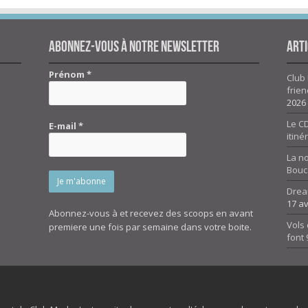
Abonnez-vous à notre newsletter
Arti
Prénom
*
Club 
frien
2026
Le CD
E-mail
*
itiné
La n
Bouc
Drea
17 av
Abonnez-vous à et recevez des scoops en avant
Vols 
premiere une fois par semaine dans votre boite.
font