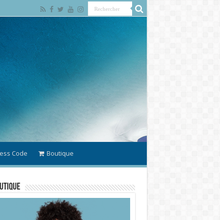
ess Code
Boutique
utique