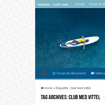
Accueil
Forum de di
VENDREDI , 7 AOÛT 2026
Forum de discussion
Vidéo
Home
»
Étiquette :
club med vittel
Tag Archives:
club med vittel