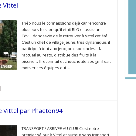
 Vittel
Théo nous le connaissions déjà car rencontré
plusieurs fois lorsqu’il était RLO et assistant
Cdv….donc ravie de le retrouver à Vittel cet été
C’est un chef de village jeune, très dynamique, il
participe à tout aux jeux, aux spectacles…fait
l’accueil au resto, distribue des fruits à la
piscine… Il reconnaît et chouchoute ses gm il sait
motiver ses équipes qui …
 Vittel par Phaeton94
TRANSPORT / ARRIVEE AU CLUB C’est notre
premier séjour à Vittel et surtout sans transport,