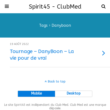
Spirit45 - ClubMed
Tags › Danyboon
19 AOÛT 2022
Tournage – DanyBoon – La
vie pour de vrai
Back to top
Mobile
Desktop
Le site Spirit45 est indépendant du Club Med. Club Med est une marque
déposée.