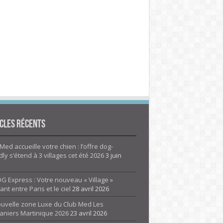
cles Récents
Med accueille votre chien : l’offre dog-
dly s’étend à 3 villages cet été 2026
3 juin
G Express : Votre nouveau « Village »
rant entre Paris et le ciel
28 avril 2026
ouvelle zone Luxe du Club Med Les
aniers Martinique 2026
23 avril 2026