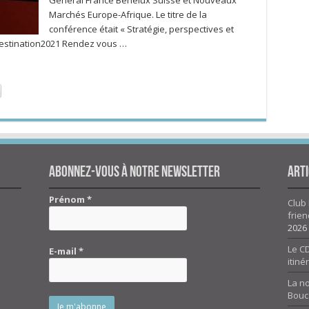
Général France Bénélux Suisse et Nouveaux
Marchés Europe-Afrique. Le titre de la
conférence était « Stratégie, perspectives et
destination2021 Rendez vous …
Abonnez-vous à notre newsletter
Arti
Prénom
*
Club 
frien
2026
Le CD
E-mail
*
itiné
La n
Bouc