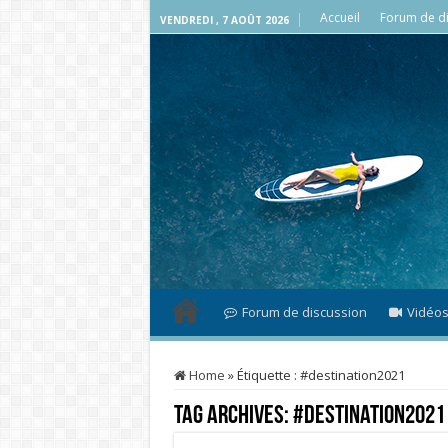
Accueil
Forum de di
VENDREDI , 7 AOÛT 2026
Forum de discussion
Vidéo
Home
»
Étiquette :
#destination2021
Tag Archives:
#destination2021