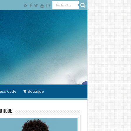
ess Code
Boutique
utique