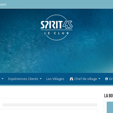
sion
s
Expériences Clients
Les Villages
Chef de village
Dr
La Bo