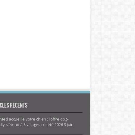
cles Récents
Med accueille votre chien : l’offre dog-
dly s’étend à 3 villages cet été 2026
3 juin