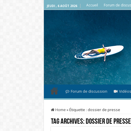
Accueil
Forum de discus
JEUDI , 6 AOÛT 2026
Forum de discussion
Vidéo
Home
»
Étiquette :
dossier de presse
Tag Archives:
dossier de presse