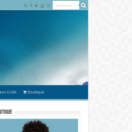
ess Code
Boutique
utique