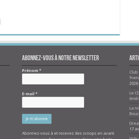
Abonnez-vous à notre newsletter
Arti
Prénom
*
Club 
frien
2026
Le CD
E-mail
*
itiné
La n
Bouc
Drea
17 av
Abonnez-vous à et recevez des scoops en avant
Vols 