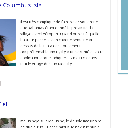
s Columbus Isle
Il est très compliqué de faire voler son drone
aux Bahamas étant donné la proximité du
village avec l’Aéroport. Quand on voit à quelle
hauteur passe l’avion chaque semaine au
dessus de la Pinta c’est totalement
compréhensible. No Fly Il y a un sécurité et votre
application drone indiquera, « NO FLY » dans
tout le village du Club Med. Il y …
iel
melusineJe suis Mélusine, le double imaginaire
de quelqu’un… Passé minuit, je navigue sur la