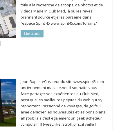
toile à la recherche de scoops, de photos et de
vidéos Made In Club Med, là où les rêves
prennent source et je les parsème dans
l’espace Spirit 45 www.spirit45.com/forums/
Lire la suite
Jean-BaptisteCréateur du site www.spirit45.com
anciennement macase.net, il souhaite vous
faire partager ses expériences au Club Med,
ainsi que les meilleures pépites du web qui s’y
rapportent. Passionné de voyages, de golfs, il
aime dénicher les nouveautés et les bons plans,
ah j’oubliais c’est également un geek acheteur
compulsif ! Il tweet, like, scroll, pin…il veille !