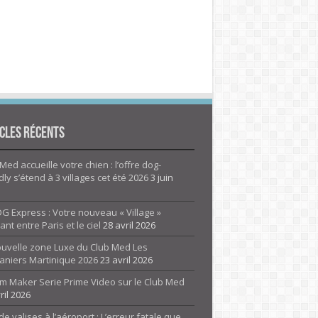
cles Récents
Med accueille votre chien : l’offre dog-
dly s’étend à 3 villages cet été 2026
3 juin
G Express : Votre nouveau « Village »
rant entre Paris et le ciel
28 avril 2026
ouvelle zone Luxe du Club Med Les
aniers Martinique 2026
23 avril 2026
m Maker Serie Prime Video sur le Club Med
ril 2026
de valises à l’aéroport : L’erreur fatale que