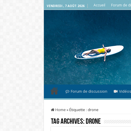
Accueil
Forum de di
VENDREDI , 7 AOÛT 2026
Forum de discussion
Vidéo
Home
»
Étiquette :
drone
Tag Archives:
drone