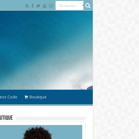
ess Code
Boutique
utique