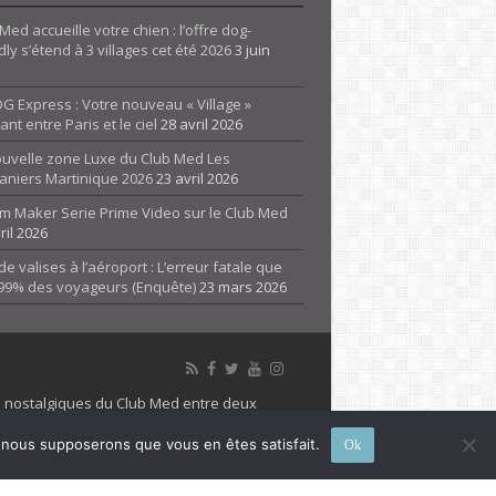
Med accueille votre chien : l’offre dog-
dly s’étend à 3 villages cet été 2026
3 juin
G Express : Votre nouveau « Village »
rant entre Paris et le ciel
28 avril 2026
ouvelle zone Luxe du Club Med Les
aniers Martinique 2026
23 avril 2026
m Maker Serie Prime Video sur le Club Med
ril 2026
de valises à l’aéroport : L’erreur fatale que
 99% des voyageurs (Enquête)
23 mars 2026
es nostalgiques du Club Med entre deux
 propriété de son détenteur respectif. Le site
e, nous supposerons que vous en êtes satisfait.
Ok
 marque Club Med, Tous droits réservés - 2026