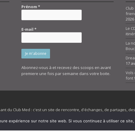
Prénom
*
Club 
frien
2026
Le CD
E-mail
*
itiné
La n
Bouc
Drea
17 av
Abonnez-vous à et recevez des scoops en avant
Vols 
premiere une fois par semaine dans votre boite.
font
dant du Club Med : c'est un site de rencontre, d'échanges, de partages, d
irit 45 et son forum ne sont pas liés au ClubMed et la marque citée est la
eure expérience sur notre site web. Si vous continuez à utiliser ce sit
es images de fond de page de cette page d'accueil sont la propriétés de la