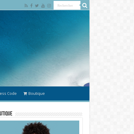
ess Code
Boutique
utique