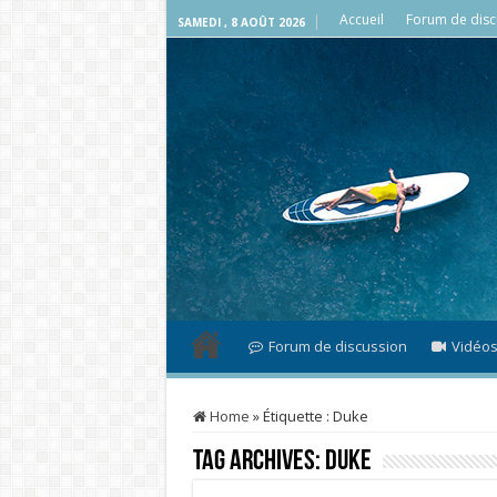
Accueil
Forum de disc
SAMEDI , 8 AOÛT 2026
Forum de discussion
Vidéo
Home
»
Étiquette :
Duke
Tag Archives:
Duke