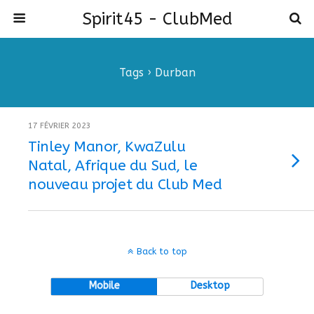
Spirit45 - ClubMed
Tags › Durban
17 FÉVRIER 2023
Tinley Manor, KwaZulu
Natal, Afrique du Sud, le
nouveau projet du Club Med
Back to top
Mobile
Desktop