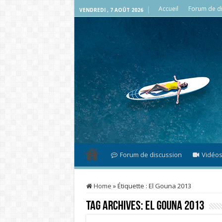
Accueil
Forum de di
VENDREDI , 7 AOÛT 2026
Forum de discussion
Vidéo
Home
»
Étiquette :
El Gouna 2013
Tag Archives:
El Gouna 2013