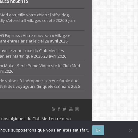
cles Récents
Med accueille votre chien : l’offre dog-
dly s’étend à 3 villages cet été 2026
3 juin
G Express : Votre nouveau « Village »
rant entre Paris et le ciel
28 avril 2026
ouvelle zone Luxe du Club Med Les
aniers Martinique 2026
23 avril 2026
m Maker Serie Prime Video sur le Club Med
ril 2026
de valises à l’aéroport : L’erreur fatale que
 99% des voyageurs (Enquête)
23 mars 2026
es nostalgiques du Club Med entre deux
 propriété de son détenteur respectif. Le site
e, nous supposerons que vous en êtes satisfait.
Ok