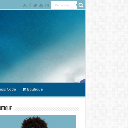
ess Code
Boutique
utique