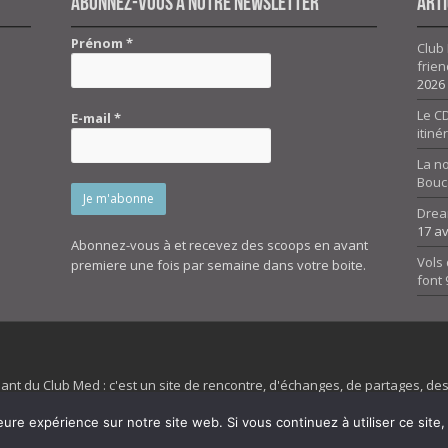
Abonnez-vous à notre newsletter
Arti
Prénom
*
Club 
frien
2026
Le CD
E-mail
*
itiné
La n
Bouc
Drea
17 av
Abonnez-vous à et recevez des scoops en avant
Vols 
premiere une fois par semaine dans votre boite.
font
dant du Club Med : c'est un site de rencontre, d'échanges, de partages, d
irit 45 et son forum ne sont pas liés au ClubMed et la marque citée est la
eure expérience sur notre site web. Si vous continuez à utiliser ce sit