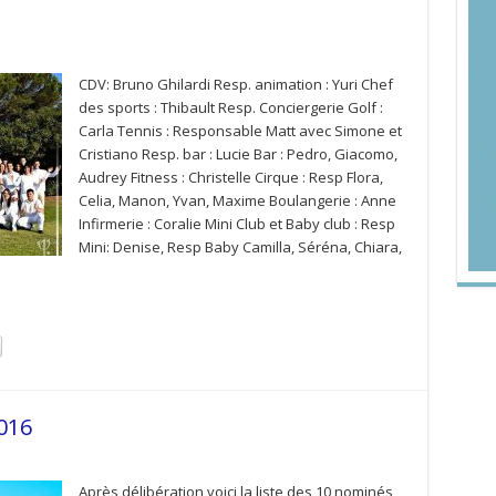
CDV: Bruno Ghilardi Resp. animation : Yuri Chef
des sports : Thibault Resp. Conciergerie Golf :
Carla Tennis : Responsable Matt avec Simone et
Cristiano Resp. bar : Lucie Bar : Pedro, Giacomo,
Audrey Fitness : Christelle Cirque : Resp Flora,
Celia, Manon, Yvan, Maxime Boulangerie : Anne
Infirmerie : Coralie Mini Club et Baby club : Resp
Mini: Denise, Resp Baby Camilla, Séréna, Chiara,
016
Après délibération voici la liste des 10 nominés