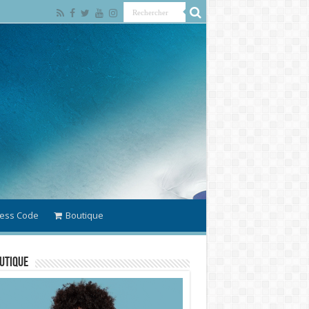
ess Code
Boutique
utique