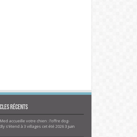
cles Récents
Med accueille votre chien : l’offre dog-
dly s’étend à 3 villages cet été 2026
3 juin