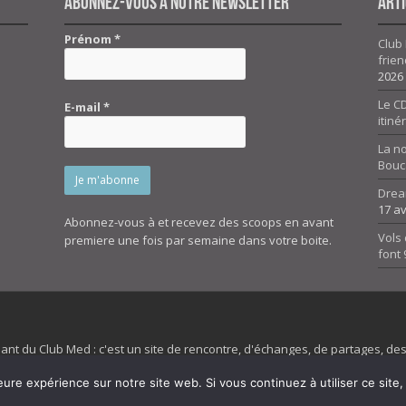
Abonnez-vous à notre newsletter
Arti
Prénom
*
Club 
frien
2026
Le CD
E-mail
*
itiné
La n
Bouc
Drea
17 av
Abonnez-vous à et recevez des scoops en avant
Vols 
premiere une fois par semaine dans votre boite.
font
dant du Club Med : c'est un site de rencontre, d'échanges, de partages, d
irit 45 et son forum ne sont pas liés au ClubMed et la marque citée est la
eure expérience sur notre site web. Si vous continuez à utiliser ce sit