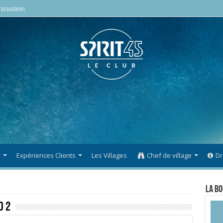
scussion
s
Expériences Clients
Les Villages
Chef de village
Dr
La Bo
d 2