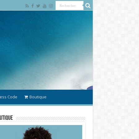
ess Code
Boutique
utique