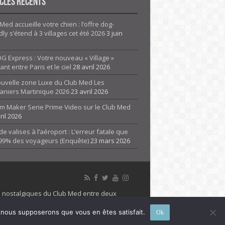
cles Récents
Med accueille votre chien : l’offre dog-
dly s’étend à 3 villages cet été 2026
3 juin
G Express : Votre nouveau « Village »
rant entre Paris et le ciel
28 avril 2026
ouvelle zone Luxe du Club Med Les
aniers Martinique 2026
23 avril 2026
m Maker Serie Prime Video sur le Club Med
ril 2026
de valises à l’aéroport : L’erreur fatale que
 99% des voyageurs (Enquête)
23 mars 2026
es nostalgiques du Club Med entre deux
 propriété de son détenteur respectif. Le site
e, nous supposerons que vous en êtes satisfait.
Ok