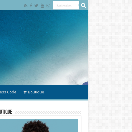
ess Code
Boutique
utique