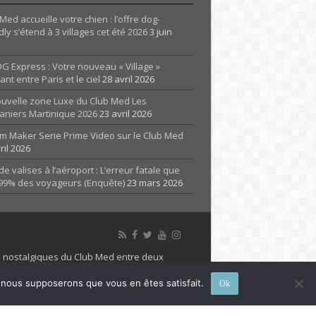
Med accueille votre chien : l’offre dog-
dly s’étend à 3 villages cet été 2026
3 juin
G Express : Votre nouveau « Village »
rant entre Paris et le ciel
28 avril 2026
ouvelle zone Luxe du Club Med Les
aniers Martinique 2026
23 avril 2026
m Maker Serie Prime Video sur le Club Med
ril 2026
de valises à l’aéroport : L’erreur fatale que
 99% des voyageurs (Enquête)
23 mars 2026
es nostalgiques du Club Med entre deux
 propriété de son détenteur respectif. Le site
e, nous supposerons que vous en êtes satisfait.
Ok
 marque Club Med, Tous droits réservés - 2026