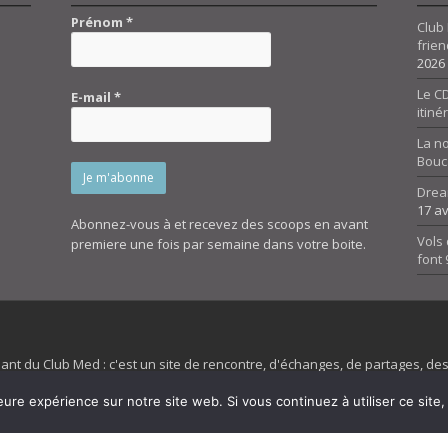
Prénom
*
Club 
frien
2026
Le CD
E-mail
*
itiné
La n
Bouc
Drea
17 av
Abonnez-vous à et recevez des scoops en avant
Vols 
premiere une fois par semaine dans votre boite.
font
dant du Club Med : c'est un site de rencontre, d'échanges, de partages, d
irit 45 et son forum ne sont pas liés au ClubMed et la marque citée est la
eure expérience sur notre site web. Si vous continuez à utiliser ce sit
es images de fond de page de cette page d'accueil sont la propriétés de la