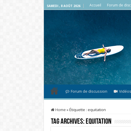
Accueil
Forum de disc
SAMEDI , 8 AOÛT 2026
Forum de discussion
Vidéo
Home
»
Étiquette :
equitation
Tag Archives:
equitation