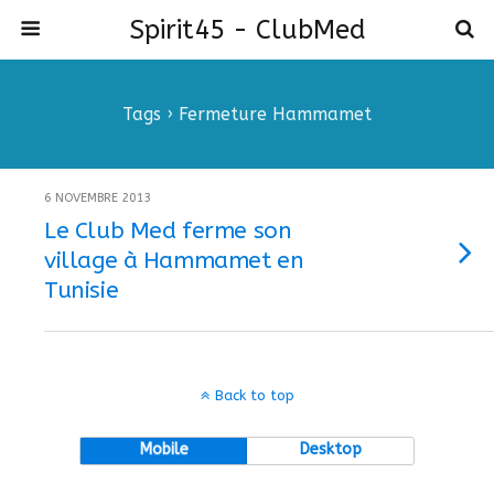
Spirit45 - ClubMed
Tags › Fermeture Hammamet
6 NOVEMBRE 2013
Le Club Med ferme son
village à Hammamet en
Tunisie
Back to top
Mobile
Desktop