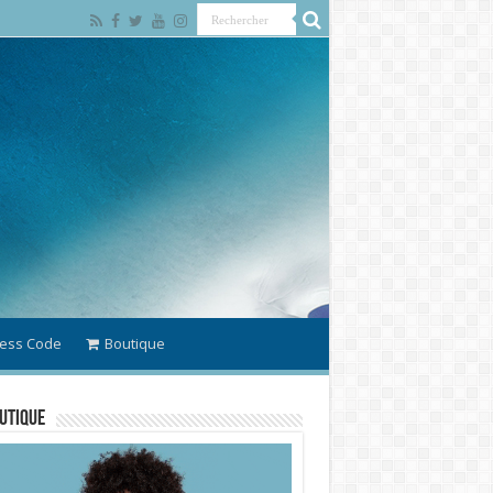
ess Code
Boutique
utique