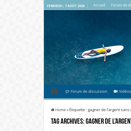
Accueil
Forum de di
VENDREDI , 7 AOÛT 2026
Forum de discussion
Vidéo
Home
»
Étiquette :
gagner de l’argent sans 
Tag Archives:
gagner de l’argen