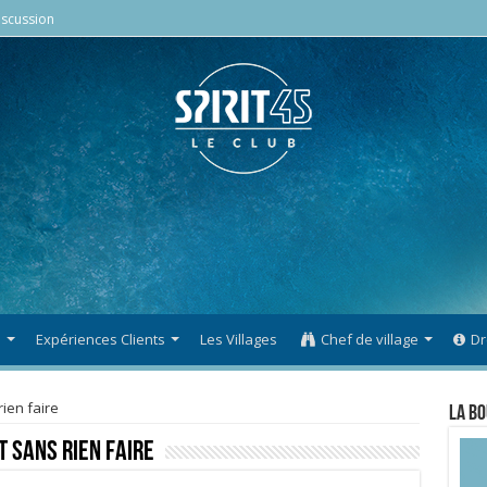
scussion
s
Expériences Clients
Les Villages
Chef de village
Dr
rien faire
La Bo
t sans rien faire