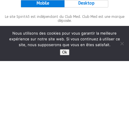
Mobile
Desktop
Le site Spirit45 est indépendant du Club Med. Club Med est une marque
déposée.
Nous utilisons des cookies pour vous garantir la meilleure
expérience sur notre site web. Si vous continuez à utiliser ce
site, nous supposerons que vous en êtes satisfait.
This site is protected by
wp-copyrightpro.com
Ok