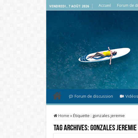
Accueil
Forum de di
VENDREDI , 7 AOÛT 2026
Forum de discussion
Vidéo
Home
»
Étiquette :
gonzales jeremie
Tag Archives:
gonzales jeremie