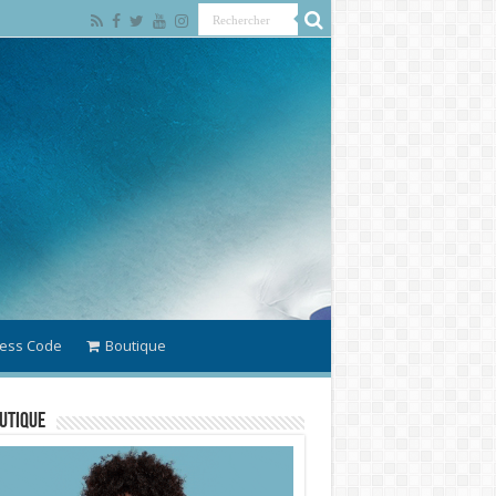
ess Code
Boutique
utique