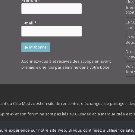
Prénom
*
Club 
frien
2026
Le CD
E-mail
*
itiné
La n
Bouc
Drea
17 av
Abonnez-vous à et recevez des scoops en avant
Vols 
premiere une fois par semaine dans votre boite.
font
dant du Club Med : c'est un site de rencontre, d'échanges, de partages, d
irit 45 et son forum ne sont pas liés au ClubMed et la marque citée est la
es images de fond de page de cette page d'accueil sont la propriétés de la
eure expérience sur notre site web. Si vous continuez à utiliser ce sit