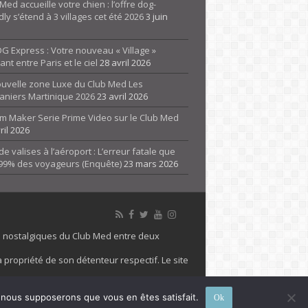
Med accueille votre chien : l’offre dog-
dly s’étend à 3 villages cet été 2026
3 juin
G Express : Votre nouveau « Village »
rant entre Paris et le ciel
28 avril 2026
ouvelle zone Luxe du Club Med Les
aniers Martinique 2026
23 avril 2026
m Maker Serie Prime Video sur le Club Med
ril 2026
de valises à l’aéroport : L’erreur fatale que
 99% des voyageurs (Enquête)
23 mars 2026
es nostalgiques du Club Med entre deux
 propriété de son détenteur respectif. Le site
 marque Club Med, Tous droits réservés - 2026
e, nous supposerons que vous en êtes satisfait.
Ok