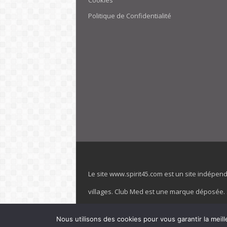
Cookies
Politique de Confidentialité
Le site www.spirit45.com est un site indépen
villages. Club Med est une marque déposée. Sp
officiel de la marque est : www.clubmed.fr L
Nous utilisons des cookies pour vous garantir la meill